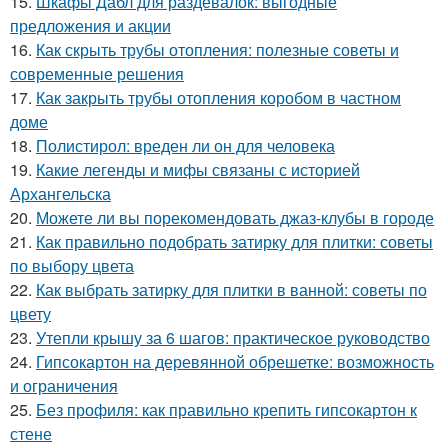
15.
Шкафы Дабл для раздевалок: выгодные
предложения и акции
16.
Как скрыть трубы отопления: полезные советы и
современные решения
17.
Как закрыть трубы отопления коробом в частном
доме
18.
Полистирол: вреден ли он для человека
19.
Какие легенды и мифы связаны с историей
Архангельска
20.
Можете ли вы порекомендовать джаз-клубы в городе
21.
Как правильно подобрать затирку для плитки: советы
по выбору цвета
22.
Как выбрать затирку для плитки в ванной: советы по
цвету
23.
Утепли крышу за 6 шагов: практическое руководство
24.
Гипсокартон на деревянной обрешетке: возможность
и ограничения
25.
Без профиля: как правильно крепить гипсокартон к
стене