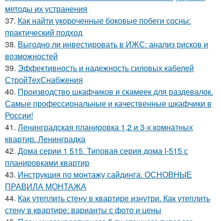
методы их устранения
37.
Как найти укороченные боковые побеги сосны:
практический подход
38.
Выгодно ли инвестировать в ИЖС: анализ рисков и
возможностей
39.
Эффективность и надежность силовых кабелей
СтройТехСнабжения
40.
Производство шкафчиков и скамеек для раздевалок.
Самые профессиональные и качественные шкафчики в
России!
41.
Ленинградская планировка 1,2 и 3-х комнатных
квартир. Ленинградка
42.
Дома серии 1 515. Типовая серия дома I-515 с
планировками квартир
43.
Инструкция по монтажу сайдинга. ОСНОВНЫЕ
ПРАВИЛА МОНТАЖА
44.
Как утеплить стену в квартире изнутри. Как утеплить
стену в квартире: варианты с фото и цены