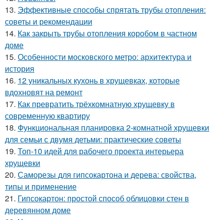
13.
Эффективные способы спрятать трубы отопления:
советы и рекомендации
14.
Как закрыть трубы отопления коробом в частном
доме
15.
Особенности московского метро: архитектура и
история
16.
12 уникальных кухонь в хрущевках, которые
вдохновят на ремонт
17.
Как превратить трёхкомнатную хрущевку в
современную квартиру
18.
Функциональная планировка 2-комнатной хрущевки
для семьи с двумя детьми: практические советы
19.
Топ-10 идей для рабочего проекта интерьера
хрущевки
20.
Саморезы для гипсокартона и дерева: свойства,
типы и применение
21.
Гипсокартон: простой способ облицовки стен в
деревянном доме