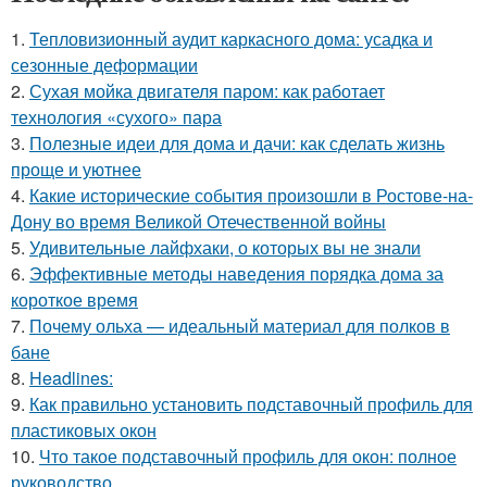
1.
Тепловизионный аудит каркасного дома: усадка и
сезонные деформации
2.
Сухая мойка двигателя паром: как работает
технология «сухого» пара
3.
Полезные идеи для дома и дачи: как сделать жизнь
проще и уютнее
4.
Какие исторические события произошли в Ростове-на-
Дону во время Великой Отечественной войны
5.
Удивительные лайфхаки, о которых вы не знали
6.
Эффективные методы наведения порядка дома за
короткое время
7.
Почему ольха — идеальный материал для полков в
бане
8.
Headlines:
9.
Как правильно установить подставочный профиль для
пластиковых окон
10.
Что такое подставочный профиль для окон: полное
руководство