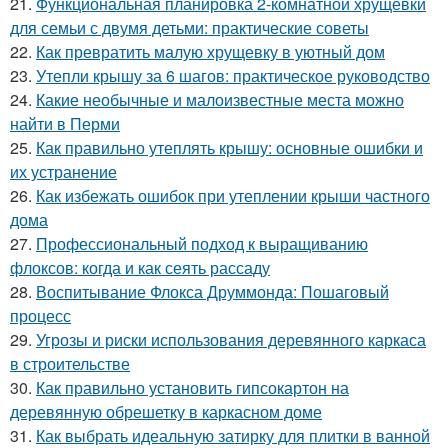
21.
Функциональная планировка 2-комнатной хрущевки
для семьи с двумя детьми: практические советы
22.
Как превратить малую хрущевку в уютный дом
23.
Утепли крышу за 6 шагов: практическое руководство
24.
Какие необычные и малоизвестные места можно
найти в Перми
25.
Как правильно утеплять крышу: основные ошибки и
их устранение
26.
Как избежать ошибок при утеплении крыши частного
дома
27.
Профессиональный подход к выращиванию
флоксов: когда и как сеять рассаду
28.
Воспитывание Флокса Друммонда: Пошаговый
процесс
29.
Угрозы и риски использования деревянного каркаса
в строительстве
30.
Как правильно установить гипсокартон на
деревянную обрешетку в каркасном доме
31.
Как выбрать идеальную затирку для плитки в ванной