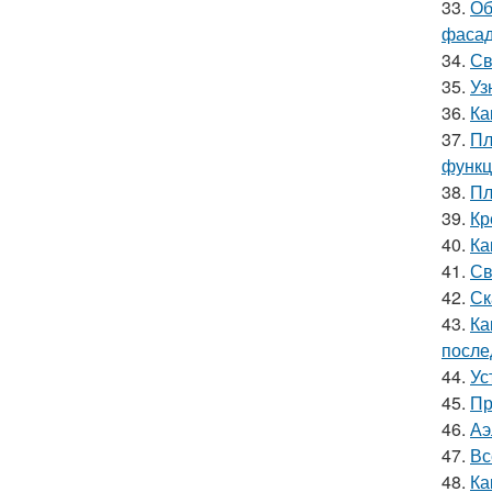
33.
Об
фасад
34.
Св
35.
Уз
36.
Ка
37.
Пл
функц
38.
Пл
39.
Кр
40.
Ка
41.
Св
42.
Ск
43.
Ка
после
44.
Ус
45.
Пр
46.
Аэ
47.
Вс
48.
Ка