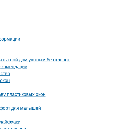
еформации
ть свой дом уютным без хлопот
рекомендации
ество
 окон
аву пластиковых окон
омфорт для малышей
 лайфхаки
ию интерьера