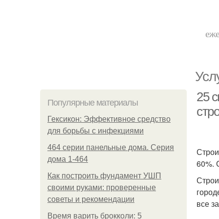
еже
Усл
25 с
Популярные материалы
стр
Гексикон: Эффективное средство
для борьбы с инфекциями
464 серии панельные дома. Серия
Строи
дома 1-464
60%. 
Как построить фундамент УШП
Строи
своими руками: проверенные
город
советы и рекомендации
все з
Время варить брокколи: 5