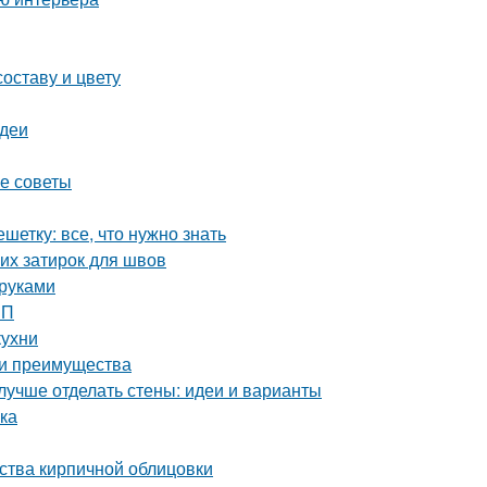
оставу и цвету
идеи
ие советы
етку: все, что нужно знать
их затирок для швов
 руками
ШП
кухни
 и преимущества
лучше отделать стены: идеи и варианты
лка
ства кирпичной облицовки