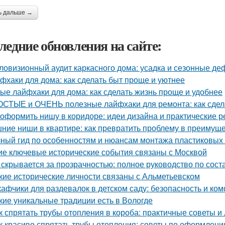
ь дальше →
ледние обновления на сайте:
ловизионный аудит каркасного дома: усадка и сезонные д
фхаки для дома: как сделать быт проще и уютнее
ые лайфхаки для дома: как сделать жизнь проще и удобнее
СТЫЕ и ОЧЕНЬ полезные лайфхаки для ремонта: как сдела
 оформить нишу в коридоре: идеи дизайна и практические 
ние ниши в квартире: как превратить проблему в преимущ
ный гид по особенностям и нюансам монтажа пластиковых
ие ключевые исторические события связаны с Москвой
 скрывается за прозрачностью: полное руководство по сост
кие исторические личности связаны с Альметьевском
афчики для раздевалок в детском саду: безопасность и к
кие уникальные традиции есть в Вологде
к спрятать трубы отопления в короба: практичные советы и
к красиво спрятать трубы отопления: советы по оформлен