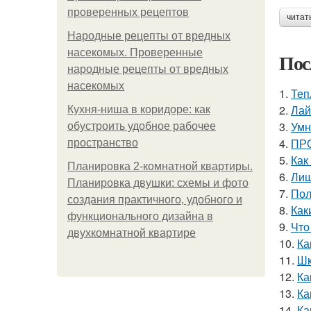
проверенных рецептов
читат
Народные рецепты от вредных
насекомых. Проверенные
Пос
народные рецепты от вредных
насекомых
1.
Теп
2.
Лай
Кухня-ниша в коридоре: как
3.
Умн
обустроить удобное рабочее
4.
ПРО
пространство
5.
Как
Планировка 2-комнатной квартиры.
6.
Лиш
Планировка двушки: схемы и фото
7.
Пол
создания практичного, удобного и
8.
Как
функционального дизайна в
9.
Что
двухкомнатной квартире
10.
Ка
11.
Шк
12.
Ка
13.
Ка
14.
Ка