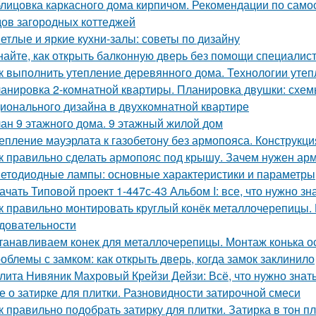
лицовка каркасного дома кирпичом. Рекомендации по само
ов загородных коттеджей
етлые и яркие кухни-залы: советы по дизайну
найте, как открыть балконную дверь без помощи специалис
к выполнить утепление деревянного дома. Технологии уте
анировка 2-комнатной квартиры. Планировка двушки: схемы
ионального дизайна в двухкомнатной квартире
ан 9 этажного дома. 9 этажный жилой дом
епление мауэрлата к газобетону без армопояса. Конструкци
к правильно сделать армопояс под крышу. Зачем нужен арм
етодиодные лампы: основные характеристики и параметры
ачать Типовой проект 1-447с-43 Альбом I: все, что нужно зн
к правильно монтировать круглый конёк металлочерепицы. 
довательности
танавливаем конек для металлочерепицы. Монтаж конька о
облемы с замком: как открыть дверь, когда замок заклинило
лита Нивяник Махровый Крейзи Дейзи: Всё, что нужно знать
е о затирке для плитки. Разновидности затирочной смеси
к правильно подобрать затирку для плитки. Затирка в тон п