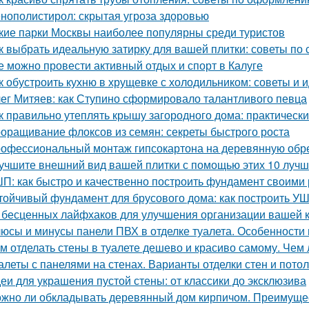
нополистирол: скрытая угроза здоровью
кие парки Москвы наиболее популярны среди туристов
к выбрать идеальную затирку для вашей плитки: советы по с
е можно провести активный отдых и спорт в Калуге
к обустроить кухню в хрущевке с холодильником: советы и 
ег Митяев: как Ступино сформировало талантливого певца
к правильно утеплять крышу загородного дома: практическ
оращивание флоксов из семян: секреты быстрого роста
офессиональный монтаж гипсокартона на деревянную обреш
учшите внешний вид вашей плитки с помощью этих 10 лучш
П: как быстро и качественно построить фундамент своими
тойчивый фундамент для брусового дома: как построить У
 бесценных лайфхаков для улучшения организации вашей 
юсы и минусы панели ПВХ в отделке туалета. Особенности
м отделать стены в туалете дешево и красиво самому. Чем 
алеты с панелями на стенах. Варианты отделки стен и пото
еи для украшения пустой стены: от классики до эксклюзива
жно ли обкладывать деревянный дом кирпичом. Преимуще