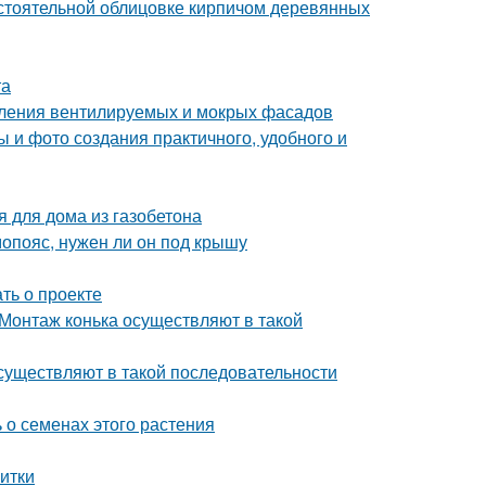
стоятельной облицовке кирпичом деревянных
та
пления вентилируемых и мокрых фасадов
 и фото создания практичного, удобного и
я для дома из газобетона
опояс, нужен ли он под крышу
ать о проекте
Монтаж конька осуществляют в такой
существляют в такой последовательности
 о семенах этого растения
литки