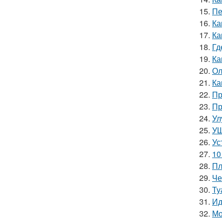
15.
Пе
16.
Ка
17.
Ка
18.
Гд
19.
Ка
20.
Ол
21.
Ка
22.
Пр
23.
Пр
24.
Ул
25.
УШ
26.
Ус
27.
10
28.
Пл
29.
Че
30.
Ту
31.
Ид
32.
Мо