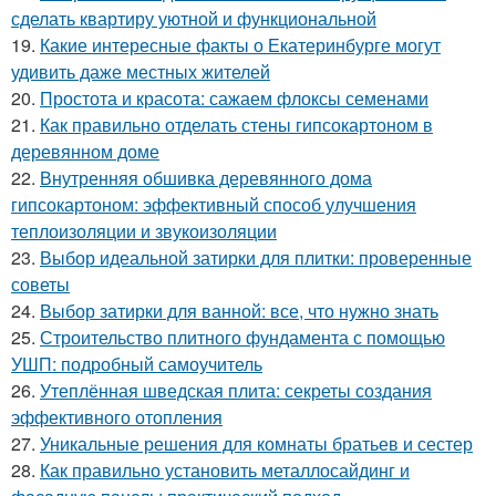
сделать квартиру уютной и функциональной
19.
Какие интересные факты о Екатеринбурге могут
удивить даже местных жителей
20.
Простота и красота: сажаем флоксы семенами
21.
Как правильно отделать стены гипсокартоном в
деревянном доме
22.
Внутренняя обшивка деревянного дома
гипсокартоном: эффективный способ улучшения
теплоизоляции и звукоизоляции
23.
Выбор идеальной затирки для плитки: проверенные
советы
24.
Выбор затирки для ванной: все, что нужно знать
25.
Строительство плитного фундамента с помощью
УШП: подробный самоучитель
26.
Утеплённая шведская плита: секреты создания
эффективного отопления
27.
Уникальные решения для комнаты братьев и сестер
28.
Как правильно установить металлосайдинг и