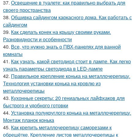
37.
Освещение в туалете: как правильно выбрать для
своего пространства
38.
Обшивка сайдингом каркасного дома. Как работать с
сайдингом
39.
Как сделать конек на крышу своими руками.
Разновидности и особенности
40.
Все, что нужно знать о ПВХ-панелях для ванной
комнаты
41.
Как узнать, какой светодиод стоит в лампе. Как легко
узнать параметры светодиода в LED-лампе
42.
Правильное крепление конька на металлочерепицу.
Технология установки конька на кровлю из
металлочерепицы
43.
Кухонные секреты: 20 гениальных лайфхаков для
быстрого и удобного готовки
44.
Установка полукруглого конька на металлочерепицу.
Монтаж планок конька
45.
Как крепить металлочерепицу саморезами к
обрешётке. Крепление листов металлочерепицы к