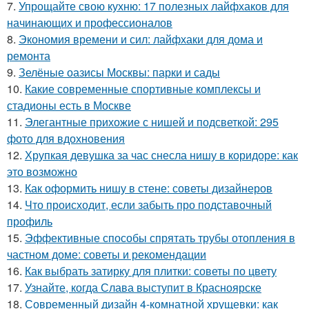
7.
Упрощайте свою кухню: 17 полезных лайфхаков для
начинающих и профессионалов
8.
Экономия времени и сил: лайфхаки для дома и
ремонта
9.
Зелёные оазисы Москвы: парки и сады
10.
Какие современные спортивные комплексы и
стадионы есть в Москве
11.
Элегантные прихожие с нишей и подсветкой: 295
фото для вдохновения
12.
Хрупкая девушка за час снесла нишу в коридоре: как
это возможно
13.
Как оформить нишу в стене: советы дизайнеров
14.
Что происходит, если забыть про подставочный
профиль
15.
Эффективные способы спрятать трубы отопления в
частном доме: советы и рекомендации
16.
Как выбрать затирку для плитки: советы по цвету
17.
Узнайте, когда Слава выступит в Красноярске
18.
Современный дизайн 4-комнатной хрущевки: как