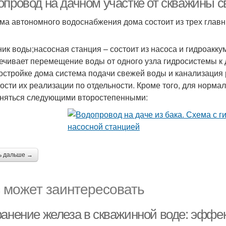
опровод на дачном участке от скважины 
ма автономного водоснабжения дома состоит из трех главн
ник воды;насосная станция – состоит из насоса и гидроакку
ечивает перемещение воды от одного узла гидросистемы к д
остройке дома система подачи свежей воды и канализация 
ости их реализации по отдельности. Кроме того, для норм
няться следующими второстепенными:
ь дальше →
 может заинтересовать
ранение железа в скважинной воде: эфф