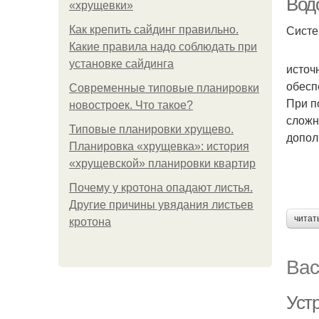
Вод
«хрущевки»
Систе
Как крепить сайдинг правильно.
Какие правила надо соблюдать при
установке сайдинга
источ
обесп
Современные типовые планировки
При п
новостроек. Что такое?
сложн
Типовые планировки хрущево.
допол
Планировка «хрущевка»: история
«хрущевской» планировки квартир
Почему у кротона опадают листья.
Другие причины увядания листьев
читат
кротона
Вас
Уст