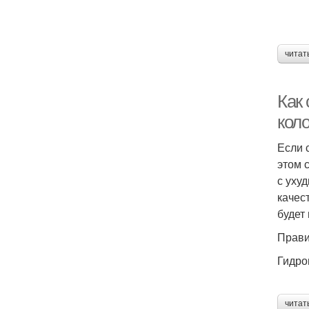
читат
Как
кол
Если 
этом 
с уху
качес
будет
Прави
Гидро
читат