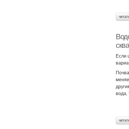
читат
Вод
скв
Если 
вариа
Почва
меняе
други
вода,
читат