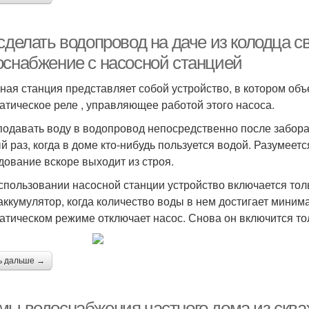
 сделать водопровод на даче из колодца 
оснабжение с насосной станцией
ная станция представляет собой устройство, в котором объ
атическое реле , управляющее работой этого насоса.
подавать воду в водопровод непосредственно после забора
й раз, когда в доме кто-нибудь пользуется водой. Разумеетс
дование вскоре выходит из строя.
спользовании насосной станции устройство включается толь
аккумулятор, когда количество воды в нем достигает минима
атическом режиме отключает насос. Снова он включится тольк
ь дальше →
мы водоснабжения частного дома из сква