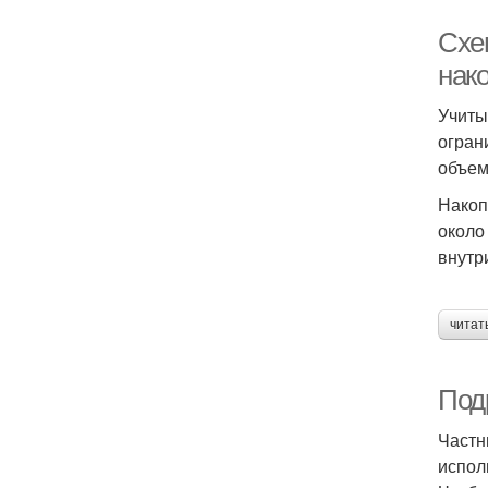
Схе
нак
Учиты
огран
объем
Накоп
около
внутр
читат
Под
Частн
испол