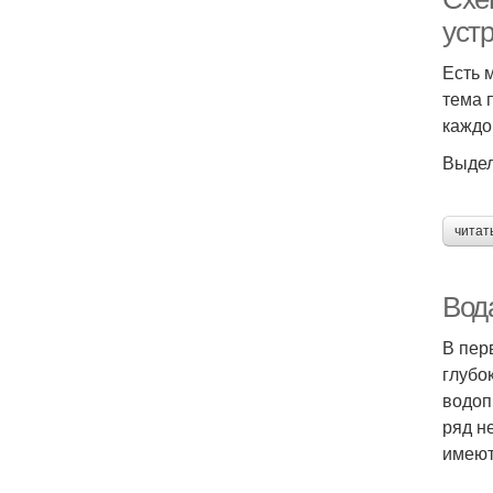
уст
Есть 
тема 
каждо
Выдел
читат
Вода
В пер
глубо
водоп
ряд н
имеют