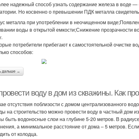
лее надежный способ узнать содержание железа в воде — 
атории. Но косвенно о превышении ПДК металла свидетельс
ус металла при употреблении в неочищенном виде;Появле
ивании воды в открытой емкости;Снижение прозрачности в
.
орые потребители прибегают к самостоятельной очистке в
лько способов:
ь дальше →
провести воду в дом из скважины. Как пр
чае отсутствия поблизости с домом централизованного вод
ды на строительство можно провести воду в частный дом из
ы быть водоносные слои на глубине 5-20 метров. В радиусе
знения, а минимальное расстояние от дома – 5 метров. Есл
дить от колодца.