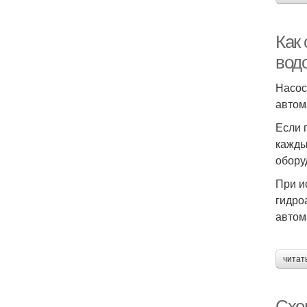
Как
вод
Насос
автом
Если 
кажды
обору
При и
гидро
автом
читат
Схе