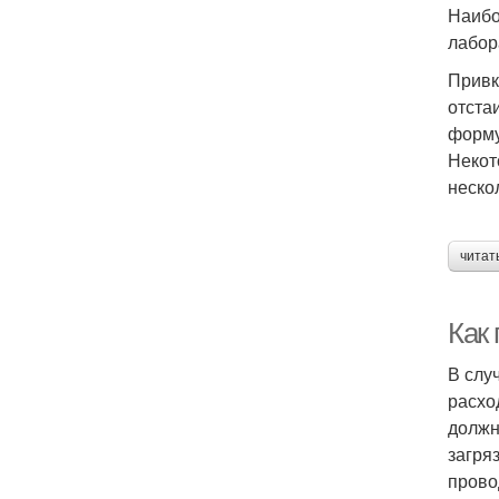
Наибо
лабор
Привк
отста
форму
Некот
неско
читат
Как 
В слу
расхо
должн
загря
прово