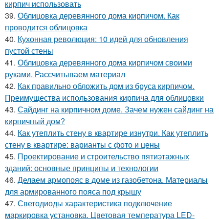
кирпич использовать
39.
Облицовка деревянного дома кирпичом. Как
проводится облицовка
40.
Кухонная революция: 10 идей для обновления
пустой стены
41.
Облицовка деревянного дома кирпичом своими
руками. Рассчитываем материал
42.
Как правильно обложить дом из бруса кирпичом.
Преимущества использования кирпича для облицовки
43.
Сайдинг на кирпичном доме. Зачем нужен сайдинг на
кирпичный дом?
44.
Как утеплить стену в квартире изнутри. Как утеплить
стену в квартире: варианты с фото и цены
45.
Проектирование и строительство пятиэтажных
зданий: основные принципы и технологии
46.
Делаем армопояс в доме из газобетона. Материалы
для армированного пояса под крышу
47.
Светодиоды характеристика подключение
маркировка установка. Цветовая температура LED-