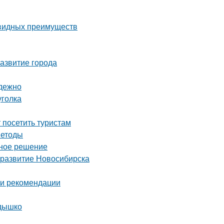
евидных преимуществ
азвитие города
адежно
уголка
посетить туристам
методы
ьное решение
 развитие Новосибирска
 и рекомендации
здышко