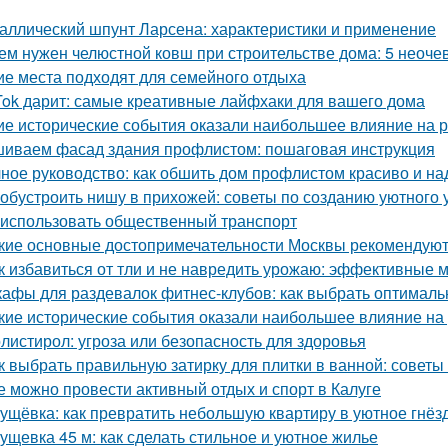
аллический шпунт Ларсена: характеристики и применение
ем нужен челюстной ковш при строительстве дома: 5 неоч
ие места подходят для семейного отдыха
Tok дарит: самые креативные лайфхаки для вашего дома
ие исторические события оказали наибольшее влияние на р
иваем фасад здания профлистом: пошаговая инструкция
ное руководство: как обшить дом профлистом красиво и н
 обустроить нишу в прихожей: советы по созданию уютного 
 использовать общественный транспорт
кие основные достопримечательности Москвы рекомендуют 
к избавиться от тли и не навредить урожаю: эффективные 
афы для раздевалок фитнес-клубов: как выбрать оптимал
кие исторические события оказали наибольшее влияние на
листирол: угроза или безопасность для здоровья
к выбрать правильную затирку для плитки в ванной: советы
е можно провести активный отдых и спорт в Калуге
ущёвка: как превратить небольшую квартиру в уютное гнё
ущевка 45 м: как сделать стильное и уютное жилье