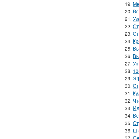
19.
Ме
20.
Вс
21.
Уз
22.
Ст
23.
Ст
24.
Кр
25.
Вы
26.
Вы
27.
Ун
28.
10
29.
Эф
30.
Ст
31.
Ку
32.
Чт
33.
Ид
34.
Вс
35.
Ст
36.
Шк
37.
Се