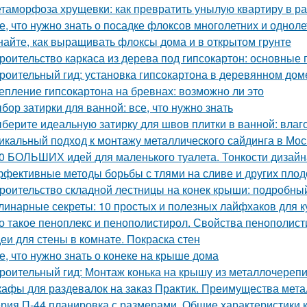
таморфоза хрущевки: как превратить унылую квартиру в ра
е, что нужно знать о посадке флоксов многолетних и однол
найте, как выращивать флоксы дома и в открытом грунте
роительство каркаса из дерева под гипсокартон: основные
роительный гид: установка гипсокартона в деревянном дом
епление гипсокартона на бревнах: возможно ли это
бор затирки для ванной: все, что нужно знать
берите идеальную затирку для швов плитки в ванной: влаго
икальный подход к монтажу металлического сайдинга в Мос
0 БОЛЬШИХ идей для маленького туалета. Тонкости дизайн
фективные методы борьбы с тлями на сливе и других пло
роительство складной лестницы на конек крыши: подробны
линарные секреты: 10 простых и полезных лайфхаков для к
о такое пеноплекс и пенополистирол. Свойства пенополис
еи для стены в комнате. Покраска стен
е, что нужно знать о конеке на крыше дома
роительный гид: Монтаж конька на крышу из металлочереп
афы для раздевалок на заказ Практик. Преимущества мет
рия П-44 планировка с размерами. Общие характеристики 