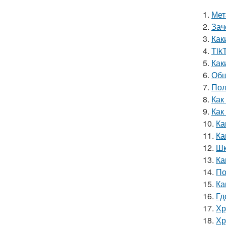
1.
Мет
2.
Зач
3.
Как
4.
Tik
5.
Как
6.
Обш
7.
Пол
8.
Как
9.
Как
10.
Ка
11.
Ка
12.
Шк
13.
Ка
14.
По
15.
Ка
16.
Гд
17.
Хр
18.
Хр