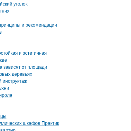
йский уголок
етних
 принципы и рекомендации
е
стойкая и эстетичная
кве
а зависят от площади
довых деревьях
й инструктаж
ухни
тирола
ицы
аллических шкафов Практик
квартир