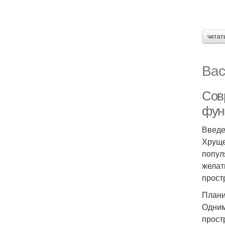
читат
Вас
Сов
фун
Введ
Хруще
попул
желат
прост
Плани
Одним
прост