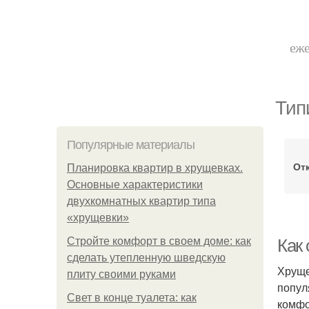
еже
Тип
Популярные материалы
От
Планировка квартир в хрущевках.
Основные характеристики
двухкомнатных квартир типа
«хрущевки»
Стройте комфорт в своем доме: как
Как
сделать утепленную шведскую
Хруще
плиту своими руками
попул
Свет в конце туалета: как
комфо