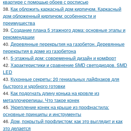
квартире с помощью обоев с росписью
38.
Как обложить каркасный дом кирпичом. Каркасный
дом обложенный кирпичом: особенности и
преимущества
39.
Создание плана 5 этажного дома: основные этапы и
рекомендации
40.
Деревянные перекрытия на газобетон. Деревянные
перекрытия в доме из газобетона
41.
5-этажный дом: современный дизайн и комфорт
42.
Характеристики и сравнение SMD светодиодов. SMD
LED
43.
Кухонные секреты: 20 гениальных лайфхаков для
быстрого и удобного готовки
44.
Как подогнать длину конька на кровле из
металлочерепицы. Что такое конек
45.
Укрепление конек на крыше из профнастила:
основные принципы и инструменты
46.
Дом, покрытый профлистом: как это выглядит и как
это делается