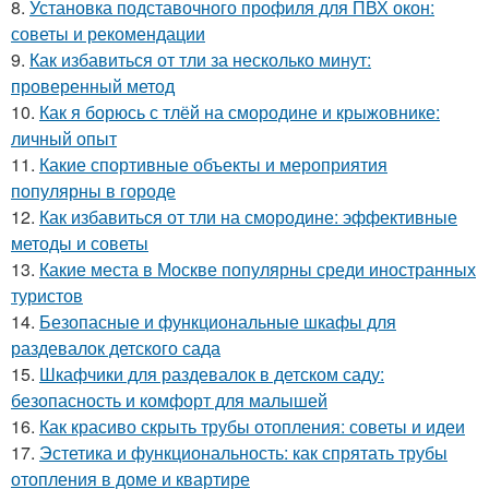
8.
Установка подставочного профиля для ПВХ окон:
советы и рекомендации
9.
Как избавиться от тли за несколько минут:
проверенный метод
10.
Как я борюсь с тлёй на смородине и крыжовнике:
личный опыт
11.
Какие спортивные объекты и мероприятия
популярны в городе
12.
Как избавиться от тли на смородине: эффективные
методы и советы
13.
Какие места в Москве популярны среди иностранных
туристов
14.
Безопасные и функциональные шкафы для
раздевалок детского сада
15.
Шкафчики для раздевалок в детском саду:
безопасность и комфорт для малышей
16.
Как красиво скрыть трубы отопления: советы и идеи
17.
Эстетика и функциональность: как спрятать трубы
отопления в доме и квартире