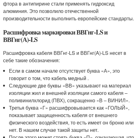
фтора в антипирине стали применять гидроксид
алюминия. Это позволило отечественной
производительности выполнить европейские стандарты.
Расшифровка маркировки ВВГнг-LS и
ВВГнг(А)-LS
Расшифровка кабеля ВВГнг-LS и ВВГнг(A)-LS несет в
себе такие обозначения:
Если в самом начале отсутствует буква «А», это
говорит о том, что кабель медный .
Следующие две буквы «ВВ» указывают на материал
изоляции жил и внешней изоляции самого кабеля –
поливинилхлорид (ПВХ), сокращенно «В – ВИНИЛ».
Третья буква «Г» расшифровывается как «ГОЛЫЙ»,
показывает защищенность кабеля от внешнего
физического воздействия, то есть имеет он броню или
нет. В нашем случае такой защиты нет.
После этого может стоять буква «П», означающая, что