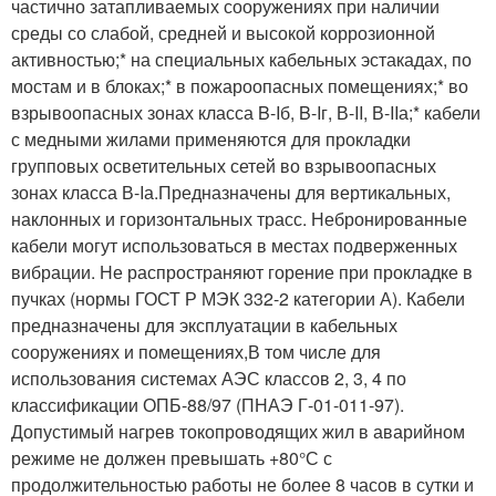
частично затапливаемых сооружениях при наличии
среды со слабой, средней и высокой коррозионной
активностью;* на специальных кабельных эстакадах, по
мостам и в блоках;* в пожароопасных помещениях;* во
взрывоопасных зонах класса B-Iб, B-Iг, В-II, В-IIа;* кабели
с медными жилами применяются для прокладки
групповых осветительных сетей во взрывоопасных
зонах класса В-Iа.Предназначены для вертикальных,
наклонных и горизонтальных трасс. Небронированные
кабели могут использоваться в местах подверженных
вибрации. Не распространяют горение при прокладке в
пучках (нормы ГОСТ Р МЭК 332-2 категории А). Кабели
предназначены для эксплуатации в кабельных
сооружениях и помещениях,В том числе для
использования системах АЭС классов 2, 3, 4 по
классификации ОПБ-88/97 (ПНАЭ Г-01-011-97).
Допустимый нагрев токопроводящих жил в аварийном
режиме не должен превышать +80°С с
продолжительностью работы не более 8 часов в сутки и