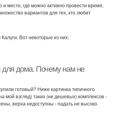
но и место, где можно активно провести время,
множество вариантов для тех, кто любит
Калуги. Вот некоторые из них:
 для дома. Почему нам не
купили готовый? Ниже картинка типичного
а мой взгляд) таких (не дешевых) комплексов -
ены, верха недоступны - падать не высоко.