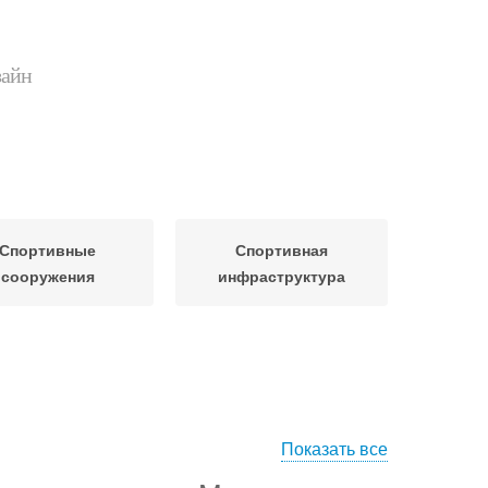
зайн
Спортивные
Спортивная
сооружения
инфраструктура
Показать все