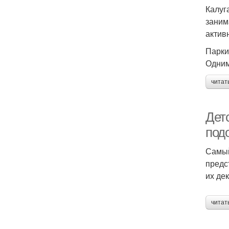
Калуг
заним
актив
Парки
Одним
читат
Дет
под
Самый
предс
их де
читат