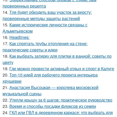
проверенных рецепта
14.
Тля будет обходить ваш участок за версту:
проверенные методы защиты растений
15.
Какие исторические личности связаны с
Альметьевском
16.
Headlines:
17.
Как спрятать трубы отопления на стене:
практические советы и идеи
18.
Как выбрать затирку для плитки в ванной: советы по
цвету
19.
Где можно провести активный отдых и спорт в Калуге
20.
Топ-10 идей для рабочего проекта интерьера
хрущевки
21.
Анастасия Высоцкая — королева московской
музыкальной сцены
22.
Утепли крышу за 6 шагов: практическое руководство
23.
Время и способы посадки флоксов из семян
24.
ГКЛ или ГВЛ в деревянном каркасе: что выбрать для