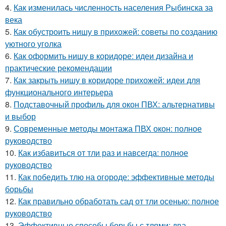
4.
Как изменилась численность населения Рыбинска за
века
5.
Как обустроить нишу в прихожей: советы по созданию
уютного уголка
6.
Как оформить нишу в коридоре: идеи дизайна и
практические рекомендации
7.
Как закрыть нишу в коридоре прихожей: идеи для
функционального интерьера
8.
Подставочный профиль для окон ПВХ: альтернативы
и выбор
9.
Современные методы монтажа ПВХ окон: полное
руководство
10.
Как избавиться от тли раз и навсегда: полное
руководство
11.
Как победить тлю на огороде: эффективные методы
борьбы
12.
Как правильно обработать сад от тли осенью: полное
руководство
13.
Эффективные способы борьбы с тлями: два