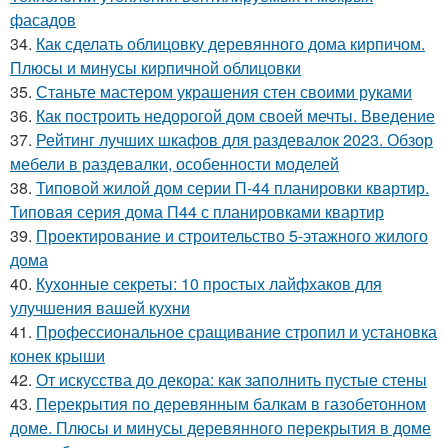
фасадов
34.
Как сделать облицовку деревянного дома кирпичом.
Плюсы и минусы кирпичной облицовки
35.
Станьте мастером украшения стен своими руками
36.
Как построить недорогой дом своей мечты. Введение
37.
Рейтинг лучших шкафов для раздевалок 2023. Обзор
мебели в раздевалки, особенности моделей
38.
Типовой жилой дом серии П-44 планировки квартир.
Типовая серия дома П44 с планировками квартир
39.
Проектирование и строительство 5-этажного жилого
дома
40.
Кухонные секреты: 10 простых лайфхаков для
улучшения вашей кухни
41.
Профессиональное сращивание стропил и установка
конек крыши
42.
От искусства до декора: как заполнить пустые стены
43.
Перекрытия по деревянным балкам в газобетонном
доме. Плюсы и минусы деревянного перекрытия в доме