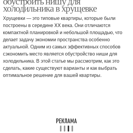
обустроить нишу для
холодильника в хрущевке
Хрущевки — это типовые квартиры, которые были
построены в середине XX века. Они отличаются
Ниши по назначению
Хранение в нишу
компактной планировкой и небольшой площадью, что
делает задачу экономии пространства особенно
актуальной. Одним из самых эффективных способов
сэкономить место является обустройство ниши для
Ниши под конкретную
Провода в нише
холодильника. В этой статье мы рассмотрим, как это
модель
сделать, какие существуют варианты и как выбрать
оптимальное решение для вашей квартиры.
Запахи в нише