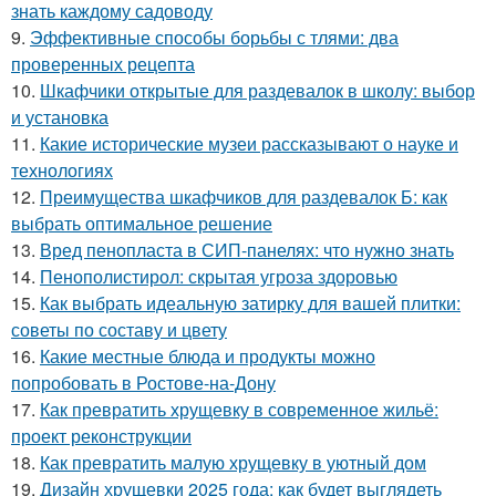
знать каждому садоводу
9.
Эффективные способы борьбы с тлями: два
проверенных рецепта
10.
Шкафчики открытые для раздевалок в школу: выбор
и установка
11.
Какие исторические музеи рассказывают о науке и
технологиях
12.
Преимущества шкафчиков для раздевалок Б: как
выбрать оптимальное решение
13.
Вред пенопласта в СИП-панелях: что нужно знать
14.
Пенополистирол: скрытая угроза здоровью
15.
Как выбрать идеальную затирку для вашей плитки:
советы по составу и цвету
16.
Какие местные блюда и продукты можно
попробовать в Ростове-на-Дону
17.
Как превратить хрущевку в современное жильё:
проект реконструкции
18.
Как превратить малую хрущевку в уютный дом
19.
Дизайн хрущевки 2025 года: как будет выглядеть