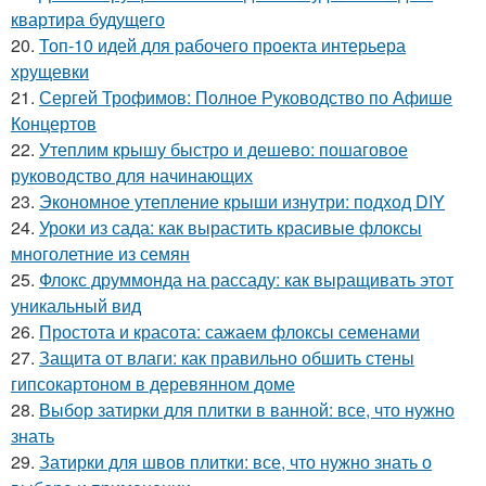
квартира будущего
20.
Топ-10 идей для рабочего проекта интерьера
хрущевки
21.
Сергей Трофимов: Полное Руководство по Афише
Концертов
22.
Утеплим крышу быстро и дешево: пошаговое
руководство для начинающих
23.
Экономное утепление крыши изнутри: подход DIY
24.
Уроки из сада: как вырастить красивые флоксы
многолетние из семян
25.
Флокс друммонда на рассаду: как выращивать этот
уникальный вид
26.
Простота и красота: сажаем флоксы семенами
27.
Защита от влаги: как правильно обшить стены
гипсокартоном в деревянном доме
28.
Выбор затирки для плитки в ванной: все, что нужно
знать
29.
Затирки для швов плитки: все, что нужно знать о