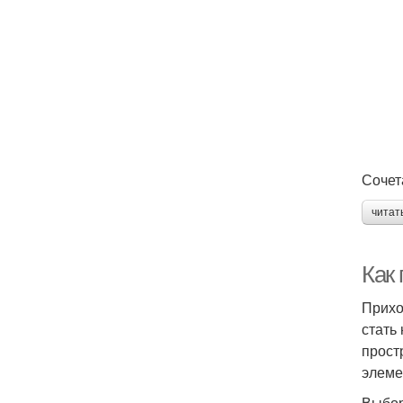
Сочет
читат
Как
Прихо
стать
прост
элеме
Выбор