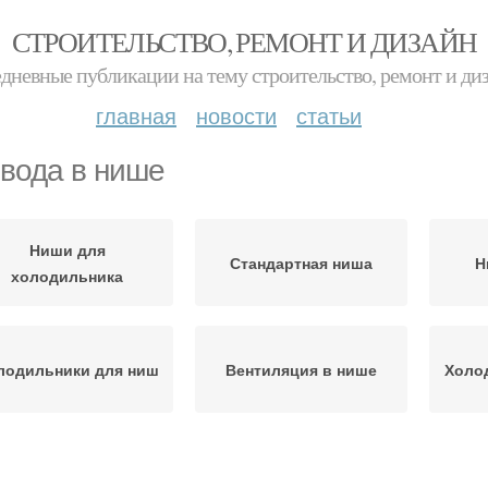
СТРОИТЕЛЬСТВО, РЕМОНТ И ДИЗАЙН
дневные публикации на тему строительство, ремонт и ди
главная
новости
статьи
вода в нише
Ниши для
Стандартная ниша
Н
холодильника
лодильники для ниш
Вентиляция в нише
Холо
Ниши под конкретную
Хранение в нишу
З