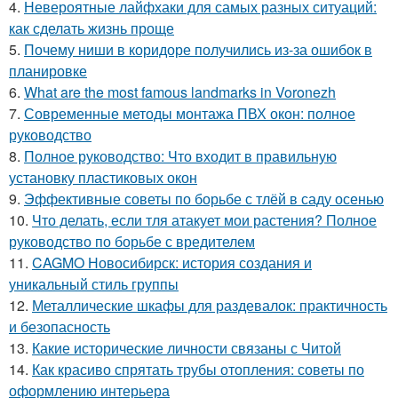
4.
Невероятные лайфхаки для самых разных ситуаций:
как сделать жизнь проще
5.
Почему ниши в коридоре получились из-за ошибок в
планировке
6.
What are the most famous landmarks in Voronezh
7.
Современные методы монтажа ПВХ окон: полное
руководство
8.
Полное руководство: Что входит в правильную
установку пластиковых окон
9.
Эффективные советы по борьбе с тлёй в саду осенью
10.
Что делать, если тля атакует мои растения? Полное
руководство по борьбе с вредителем
11.
CAGMO Новосибирск: история создания и
уникальный стиль группы
12.
Металлические шкафы для раздевалок: практичность
и безопасность
13.
Какие исторические личности связаны с Читой
14.
Как красиво спрятать трубы отопления: советы по
оформлению интерьера