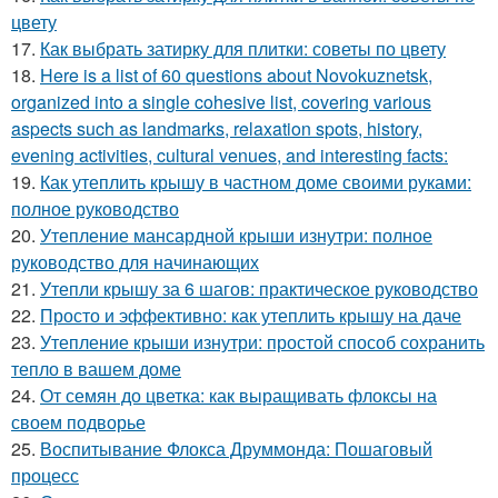
цвету
17.
Как выбрать затирку для плитки: советы по цвету
18.
Here is a list of 60 questions about Novokuznetsk,
organized into a single cohesive list, covering various
aspects such as landmarks, relaxation spots, history,
evening activities, cultural venues, and interesting facts:
19.
Как утеплить крышу в частном доме своими руками:
полное руководство
20.
Утепление мансардной крыши изнутри: полное
руководство для начинающих
21.
Утепли крышу за 6 шагов: практическое руководство
22.
Просто и эффективно: как утеплить крышу на даче
23.
Утепление крыши изнутри: простой способ сохранить
тепло в вашем доме
24.
От семян до цветка: как выращивать флоксы на
своем подворье
25.
Воспитывание Флокса Друммонда: Пошаговый
процесс