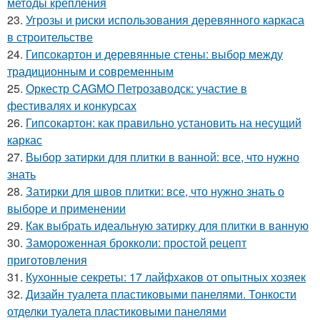
методы крепления
23.
Угрозы и риски использования деревянного каркаса
в строительстве
24.
Гипсокартон и деревянные стены: выбор между
традиционным и современным
25.
Оркестр CAGMO Петрозаводск: участие в
фестивалях и конкурсах
26.
Гипсокартон: как правильно установить на несущий
каркас
27.
Выбор затирки для плитки в ванной: все, что нужно
знать
28.
Затирки для швов плитки: все, что нужно знать о
выборе и применении
29.
Как выбрать идеальную затирку для плитки в ванную
30.
Замороженная брокколи: простой рецепт
приготовления
31.
Кухонные секреты: 17 лайфхаков от опытных хозяек
32.
Дизайн туалета пластиковыми панелями. Тонкости
отделки туалета пластиковыми панелями