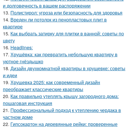
и долговечность в вашем распоряжении
13.
Полистирол: угроза или безопасность для здоровья
14.
Вреден ли потолок из пенопластовых плит в
квартире
15.
Как выбрать затирку для плитки в ванной: советы по
цвету
16.
Headlines:
17.
Хрущёвка: как превратить небольшую квартиру в
уютное гнёздышко
18.
Дизайн двухкомнатной квартиры в хрущевке: советы
и идеи
19.
Хрущевка 2025: как современный дизайн
преображает классические квартиры
20.
Как правильно утеплять крышу загородного дома:
пошаговая инструкция
21.
Профессиональный подход к утеплению чердака в
частном доме
22.
Гипсокартон на деревянные рейки: проверенные