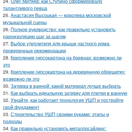
24.
Олег Митяев: как Ступино сформировало
талантливого певца
25.
Анастасия Высоцкая — королева московской
музыкальной сцены
26.
Полное руководство: как правильно установить
пароизоляцию шаг за шагом
27.
Выбор утеплителя для крыши частного дома:
проверенные рекомендации
28.
Крепление гипсокартона на бревнах: возможно ли
это
29.
Крепление гипсокартона на деревянную обрешетку:
возможно ли это
30.
Затирка в ванной: какой материал лучше выбрать
31.
Как выбрать идеальную затирку для плитки в ванную
32.
Узнайте, как работает технология УШП и постройте
свой фундамент
33.
Строительство УШП своими руками: этапы и
подходы
34.
Как правильно установить металлосайдинг: