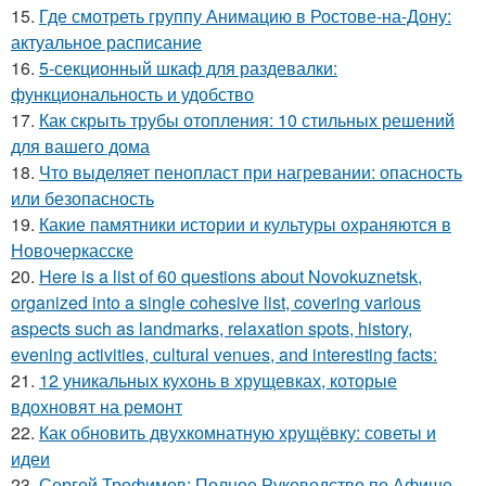
15.
Где смотреть группу Анимацию в Ростове-на-Дону:
актуальное расписание
16.
5-секционный шкаф для раздевалки:
функциональность и удобство
17.
Как скрыть трубы отопления: 10 стильных решений
для вашего дома
18.
Что выделяет пенопласт при нагревании: опасность
или безопасность
19.
Какие памятники истории и культуры охраняются в
Новочеркасске
20.
Here is a list of 60 questions about Novokuznetsk,
organized into a single cohesive list, covering various
aspects such as landmarks, relaxation spots, history,
evening activities, cultural venues, and interesting facts:
21.
12 уникальных кухонь в хрущевках, которые
вдохновят на ремонт
22.
Как обновить двухкомнатную хрущёвку: советы и
идеи
23.
Сергей Трофимов: Полное Руководство по Афише