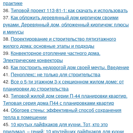
практике
36.
Типовой проект 113-81-1: как скачать и использовать
37.
Как обложить деревянный дом кирпичом своими
руками. Деревянный дом, обложенный кирпичом: плюсы
и минусы
38.
Проектирование и строительство пятиэтажного
жилого дома: основные этапы и подходы
39.
Конвекторное отопление частного дома.
Электрические конвекторы
40.
Как построить недорогой дом своей мечты. Введение
41.
Пеноплекс: не только для строительства
42.
Все о 5-ти этажном 3-х секционном жилом доме: от
планировки до строительства
43.
Типовой жилой дом серии П-44 планировки квартир.
Типовая серия дома П44 с планировками квартир
44.
Обогрев стены: эффективный способ сохранения
тепла в помещении
45.
10 крутых лайфхаков для кухни. Тот, кто это
придумал, – гений: 10 крутейших лайфхаков для кухни