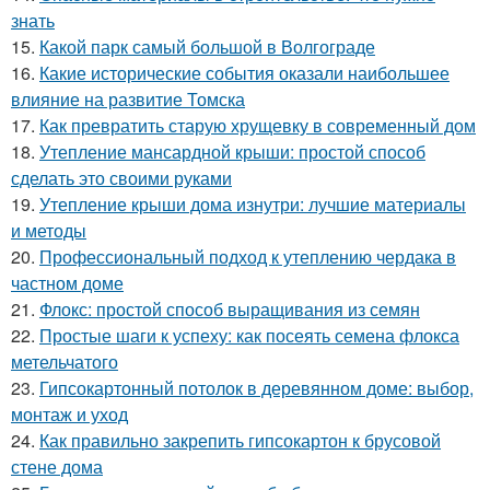
знать
15.
Какой парк самый большой в Волгограде
16.
Какие исторические события оказали наибольшее
влияние на развитие Томска
17.
Как превратить старую хрущевку в современный дом
18.
Утепление мансардной крыши: простой способ
сделать это своими руками
19.
Утепление крыши дома изнутри: лучшие материалы
и методы
20.
Профессиональный подход к утеплению чердака в
частном доме
21.
Флокс: простой способ выращивания из семян
22.
Простые шаги к успеху: как посеять семена флокса
метельчатого
23.
Гипсокартонный потолок в деревянном доме: выбор,
монтаж и уход
24.
Как правильно закрепить гипсокартон к брусовой
стене дома