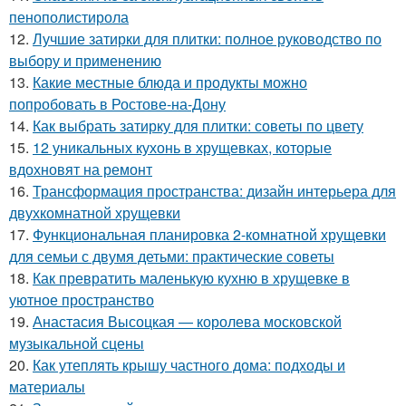
пенополистирола
12.
Лучшие затирки для плитки: полное руководство по
выбору и применению
13.
Какие местные блюда и продукты можно
попробовать в Ростове-на-Дону
14.
Как выбрать затирку для плитки: советы по цвету
15.
12 уникальных кухонь в хрущевках, которые
вдохновят на ремонт
16.
Трансформация пространства: дизайн интерьера для
двухкомнатной хрущевки
17.
Функциональная планировка 2-комнатной хрущевки
для семьи с двумя детьми: практические советы
18.
Как превратить маленькую кухню в хрущевке в
уютное пространство
19.
Анастасия Высоцкая — королева московской
музыкальной сцены
20.
Как утеплять крышу частного дома: подходы и
материалы