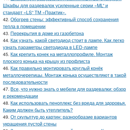
Шкафы для раздевалок усиленные серии «ML” и
стандарт «LS” ТМ «Практик».
42.
Обогрев стены: эффективный способ сохранения
тепла в помещении
43.
Перекрытия в доме из газобетона
44.
Как узнать, какой светодиод стоит в лампе. Как легко
узнать параметры светодиода в LED-лампе
45.
Как крепить конек на металлопрофиле. Монтаж
плоского конька на крышу из профлиста
46.
Как правильно монтировать круглый конёк
металлочерепицы. Монтаж конька осуществляют в такой
последовательности
47.
Все, что нужно знать о мебели для раздевалки: обзор
и рекомендации
48.
Как использовать пеноплекс без вреда для здоровья.
Каким должен быть утеплитель?
49.
От скульптур до картин: разнообразие вариантов
украшения пустой стены