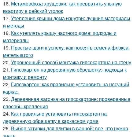
16.
Метаморфоза хрущевки: как превратить унылую
квартиру в райский уголок
17.
Утепление крыши дома изнутри: лучшие материалы
и методы
18.
Как утеплять крышу частного дома: подходы и
материалы
19.
Простые шаги к успеху: как посеять семена флокса
метельчатого
20.
Упрощенный способ монтажа гипсокартона на стену
21.
Гипсокартон на деревянную обрешетку: подходы к
монтажу и ремонту
22.
Гипсокартон: как правильно установить на несущий
каркас
23.
Деревянная вагонка на гипсокартоне: проверенные
способы крепления
24.
Как правильно установить гипсокартон на
деревянную обрешетку в каркасном доме
25.
Выбор затирки для плитки в ванной: все, что нужно
знать