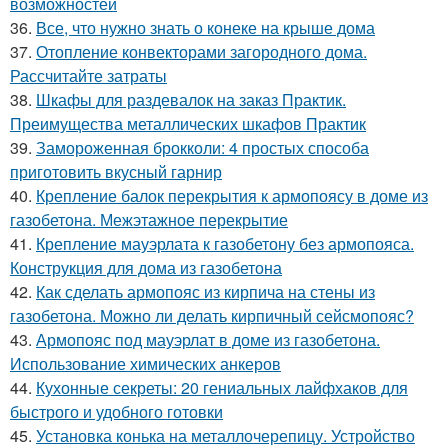
возможностей
36.
Все, что нужно знать о конеке на крыше дома
37.
Отопление конвекторами загородного дома.
Рассчитайте затраты
38.
Шкафы для раздевалок на заказ Практик.
Преимущества металлических шкафов Практик
39.
Замороженная брокколи: 4 простых способа
приготовить вкусный гарнир
40.
Крепление балок перекрытия к армопоясу в доме из
газобетона. Межэтажное перекрытие
41.
Крепление мауэрлата к газобетону без армопояса.
Конструкция для дома из газобетона
42.
Как сделать армопояс из кирпича на стены из
газобетона. Можно ли делать кирпичный сейсмопояс?
43.
Армопояс под мауэрлат в доме из газобетона.
Использование химических анкеров
44.
Кухонные секреты: 20 гениальных лайфхаков для
быстрого и удобного готовки
45.
Установка конька на металлочерепицу. Устройство