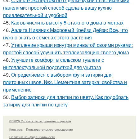
44.
Станьте экспертом по отделке кухни пластиковыми
панелями: простой способ сделать вашу кухню
привлекательной и удобной
45.
Как вычислить высоту 5-этажного дома в метрах
46.
Аэлита Нивяник Махровый Крейзи Дейзи: Всё, что
нужно знать о семенах этого растения
47.
Утепление крыши изнутри минватой своими руками:
простой способ улучшить теплоизоляцию своего дома
48.
Улучшите комфорт в сельском туалете с
интеллектуальной подсветкой для унитаза
49.
Определяемся с выбором фуги затирки для
плиточных швов. №2. Цементная затирка: свойства и
применение
50.
Выбор затирки для плитки по цвету. Как подобрать
затирку для плитки по цвету
© 2026 Строительство, ремонт и дизайн
Контакты
Пользовательское соглашение
Политика конфидециальности