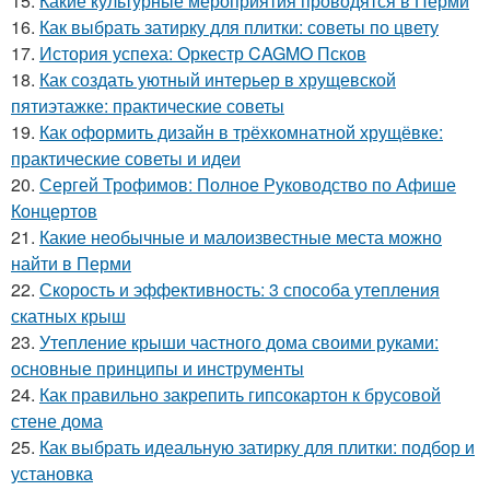
15.
Какие культурные мероприятия проводятся в Перми
16.
Как выбрать затирку для плитки: советы по цвету
17.
История успеха: Оркестр CAGMO Псков
18.
Как создать уютный интерьер в хрущевской
пятиэтажке: практические советы
19.
Как оформить дизайн в трёхкомнатной хрущёвке:
практические советы и идеи
20.
Сергей Трофимов: Полное Руководство по Афише
Концертов
21.
Какие необычные и малоизвестные места можно
найти в Перми
22.
Скорость и эффективность: 3 способа утепления
скатных крыш
23.
Утепление крыши частного дома своими руками:
основные принципы и инструменты
24.
Как правильно закрепить гипсокартон к брусовой
стене дома
25.
Как выбрать идеальную затирку для плитки: подбор и
установка