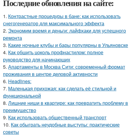
Последние обновления на сайте:
1.
Контрастные процедуры в бане: как использовать
снегогенератор для максимального эффекта
2.
Экономим время и деньги: лайфхаки для успешного
ремонта
3.
Какие ночные клубы и бары популярны в Ульяновске
4.
Как обшить цоколь профнастилом: полное
руководство для начинающих
5.
Апартаменты в Москва Сити: современный формат
проживания в центре деловой активности
6.
Headlines:
7.
Маленькая прихожая: как сделать её стильной и
функциональной
8.
Лишние ниши в квартире: как превратить проблему в
преимущество
9.
Как использовать общественный транспорт
10.
Как обыграть неудобные выступы: практические
советы