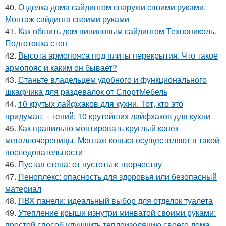
40.
Отделка дома сайдингом снаружи своими руками.
Монтаж сайдинга своими руками
41.
Как обшить дом виниловым сайдингом Технониколь.
Подготовка стен
42.
Высота армопояса под плиты перекрытия. Что такое
армопояс и каким он бывает?
43.
Станьте владельцем удобного и функционального
шкафчика для раздевалок от СпортМебель
44.
10 крутых лайфхаков для кухни. Тот, кто это
придумал, – гений: 10 крутейших лайфхаков для кухни
45.
Как правильно монтировать круглый конёк
металлочерепицы. Монтаж конька осуществляют в такой
последовательности
46.
Пустая стена: от пустоты к творчеству
47.
Пеноплекс: опасность для здоровья или безопасный
материал
48.
ПВХ панели: идеальный выбор для отделок туалета
49.
Утепление крыши изнутри минватой своими руками:
простой способ улучшить теплоизоляцию своего дома