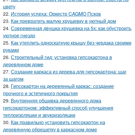
цвету
22.
История успеха: Оркестр CAGMO Псков
23.
Как превратить малую хрущевку в уютный дом
24.
Современная двушка хрущевка на 5х: как обустроить
уютное гнездо
25.
Как утеплить односкатную крышу без чердака своими
руками
26.
Строительный гид: установка гипсокартона в
деревянном доме
27.
Создание каркаса из дерева для гипсокартона: шаг
за шагом
28.
Гипсокартон на деревянный каркас: создание
прочного и эстетичного покрытия
29.
Внутренняя обшивка деревянного дома
гипсокартоном: эффективный способ улучшения
теплоизоляции и звукоизоляции
30.
Как правильно установить гипсокартон на
деревянную обрешетку в каркасном доме