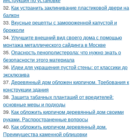
инструкция по установке
32.
Как устранить заклинивание пластиковой двери на
балкон
33.
Вкусные рецепты с замороженной капустой и
брокколи
34.
Улучшите внешний вид своего дома с помощью
монтажа металлического сайдинга в Москве
35.
Опасность пенополистерола: что нужно знать о
безопасности этого материала
36.
Идеи для украшения пустой стены: от классики до
эксклюзива
37.
Деревянный дом обложен кирпичом. Требования к
конструкции здания
38.
Защита табачных плантаций от вредителей:
основные меры и подходы
39.
Как обложить кирпичом деревянный дом своими
руками. Распространенные вопросы
40.
Как обложить кирпичом деревянный дом.
Преимущества каменной облицовки