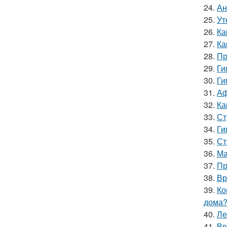
24.
Ан
25.
Ут
26.
Ка
27.
Ка
28.
Пр
29.
Ги
30.
Ги
31.
Аф
32.
Ка
33.
Ст
34.
Ги
35.
Ст
36.
Ма
37.
Пр
38.
Вр
39.
Ко
дома
40.
Ле
41.
Вв