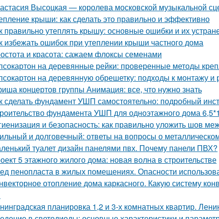
астасия Высоцкая — королева московской музыкальной с
епление крыши: как сделать это правильно и эффективно
к правильно утеплять крышу: основные ошибки и их устран
к избежать ошибок при утеплении крыши частного дома
остота и красота: сажаем флоксы семенами
псокартон на деревянные рейки: проверенные методы кре
псокартон на деревянную обрешетку: подходы к монтажу и 
иша концертов группы Анимация: все, что нужно знать
к сделать фундамент УШП самостоятельно: подробный инс
роительство фундамента УШП для одноэтажного дома 6,5*1
гиенизация и безопасность: как правильно уложить шов меж
ильный и долговечный: ответы на вопросы о металлическо
ленький туалет дизайн панелями пвх. Почему панели ПВХ?
оект 5 этажного жилого дома: новая волна в строительстве
ед пенопласта в жилых помещениях. Опасности использов
нвекторное отопление дома каркасного. Какую систему кон
?
нинградская планировка 1,2 и 3-х комнатных квартир. Лени
едение в светодиоды: основные характеристики и парамет