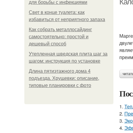
Кал
для борьбы с инфекциями
Свет в конце туалета: как
избавиться от неприятного запаха
Как собрать металлосайдинг
Марге
самостоятельно: простой и
двуле
дешевый способ
являе
Утепленная шведская плита шаг за
преим
шагом: инструкция по установке
Длина пятиэтажного дома 4
читат
подъезда. Хрущевки: описание,
типовые планировки с фото
Пос
1.
Теп
2.
Пре
3.
Эко
4.
Эфф