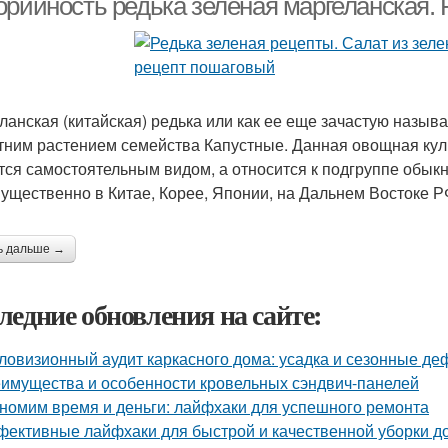
орийность редька зеленая маргеланская. 
ланская (китайская) редька или как ее еще зачастую называ
тним растением семейства Капустные. Данная овощная куль
тся самостоятельным видом, а относится к подгруппе обык
ущественно в Китае, Корее, Японии, на Дальнем Востоке Р
ь дальше →
ледние обновления на сайте:
ловизионный аудит каркасного дома: усадка и сезонные д
имущества и особенности кровельных сэндвич-панелей
номим время и деньги: лайфхаки для успешного ремонта
ективные лайфхаки для быстрой и качественной уборки д