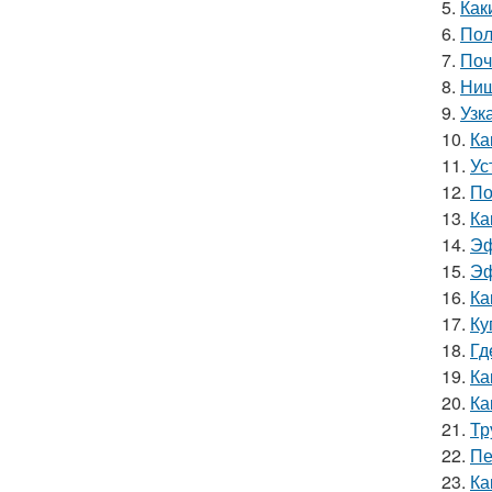
5.
Как
6.
Пол
7.
Поч
8.
Ниш
9.
Узк
10.
Ка
11.
Ус
12.
По
13.
Ка
14.
Эф
15.
Эф
16.
Ка
17.
Ку
18.
Гд
19.
Ка
20.
Ка
21.
Тр
22.
Пе
23.
Ка