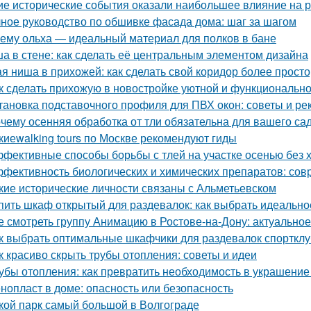
ие исторические события оказали наибольшее влияние на 
ное руководство по обшивке фасада дома: шаг за шагом
ему ольха — идеальный материал для полков в бане
а в стене: как сделать её центральным элементом дизайна
ая ниша в прихожей: как сделать свой коридор более прост
к сделать прихожую в новостройке уютной и функциональн
тановка подставочного профиля для ПВХ окон: советы и р
чему осенняя обработка от тли обязательна для вашего са
киеwalking tours по Москве рекомендуют гиды
фективные способы борьбы с тлей на участке осенью без 
фективность биологических и химических препаратов: со
кие исторические личности связаны с Альметьевском
пить шкаф открытый для раздевалок: как выбрать идеальн
е смотреть группу Анимацию в Ростове-на-Дону: актуально
к выбрать оптимальные шкафчики для раздевалок спорткл
к красиво скрыть трубы отопления: советы и идеи
убы отопления: как превратить необходимость в украшение
нопласт в доме: опасность или безопасность
кой парк самый большой в Волгограде