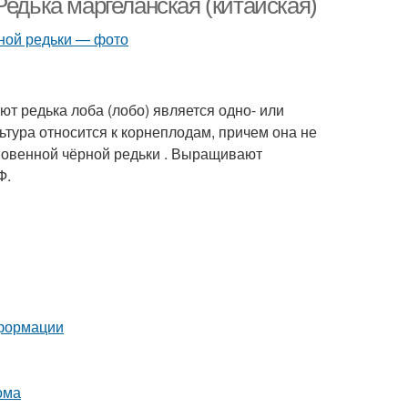
Редька маргеланская (китайская)
ют редька лоба (лобо) является одно- или
тура относится к корнеплодам, причем она не
новенной чёрной редьки . Выращивают
Ф.
еформации
ома