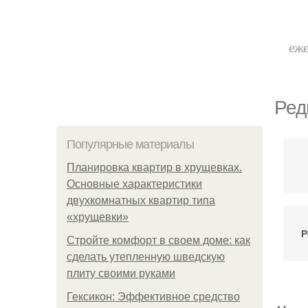
еже
Ред
Популярные материалы
Планировка квартир в хрущевках.
Основные характеристики
двухкомнатных квартир типа
«хрущевки»
Р
Стройте комфорт в своем доме: как
сделать утепленную шведскую
плиту своими руками
Гексикон: Эффективное средство