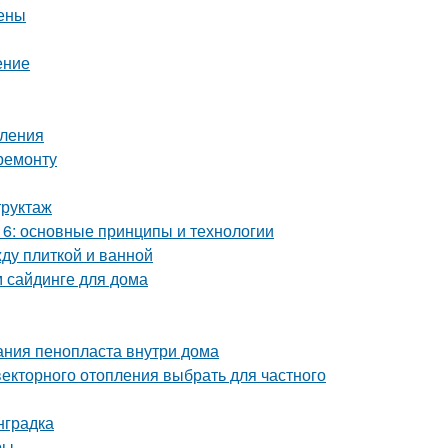
цены
ение
пления
ремонту
труктаж
6: основные принципы и технологии
ду плиткой и ванной
м сайдинге для дома
ания пенопласта внутри дома
векторного отопления выбрать для частного
нградка
ры