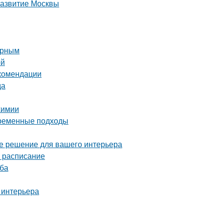
развитие Москвы
орным
ой
екомендации
да
химии
временные подходы
ое решение для вашего интерьера
е расписание
уба
 интерьера