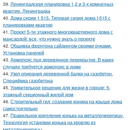
39.
Ленинградская планировка 1,2 и 3-х комнатных
квартир. Ленинградка
40.
Дома серии 1 515. Типовая серия дома I-515 с
планировками квартир
41.
Проект 5-ти этажного многоквартирного дома с
мансардой: все, что нужно знать о проекте
42.
Обшивка фронтона сайдингом своими руками.
Установка панелей
43.
Армопояс под деревянное перекрытие. В каких
случаях требуется армопояс в доме
44.
Узел опирания деревянной балки на газобетон.
Специфика газобетона
45.
Удивительное решение для жизни в городе: 5-
этажный секционный жилой дом
46.
Строительный гид: создание коника на крыше дома
самостоятельно
47.
Правильное крепление конька на металлочерепицу.
Технология установки конька на кровлю из
металлочерепицы