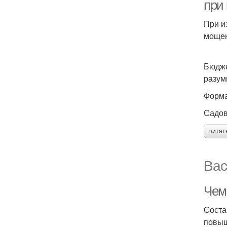
при
При и
мощен
Бюдже
разум
Форма
Садов
читат
Вас
Чем
Соста
повыш