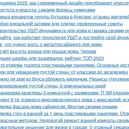
ущевка 2025: как современный дизайн преображает класси
остота и красота: сажаем флоксы семенами
иша концертов группы Бутырка в Кургане: отзывы зрителе
бор идеальной затирки для плитки: проверенные советы
роительство УШП фундамента для дома и гаража своими р
найте, как работает технология УШП и постройте свой фун
е, что нужно знать о металлосайдинге для дома
счёт высоты конька для крыши дома. Чердак
чшие шкафы для раздевалок: рейтинг ТОП-2023
то отделки туалета пластиковыми панелями. Основные дос
еи для украшения пустой стены: от классики до эксклюзива
жно ли дом из бруса обложить кирпичом. Нюансы утеплени
корирование пустой стены: 9 оригинальных идей
анировка квартиры 3-комнатной с размерами. П 3М планир
оект 5-ти этажного многоквартирного дома с мансардой: все
делка фасада дома сайдингом. Монтаж своими руками
делка стен в ванной за 1 день пластиковыми панелями. От
ркасным методом. Недорогой ремонт ванной комнаты свои
ивительное решение для жизни в городе: 5-этажный секци