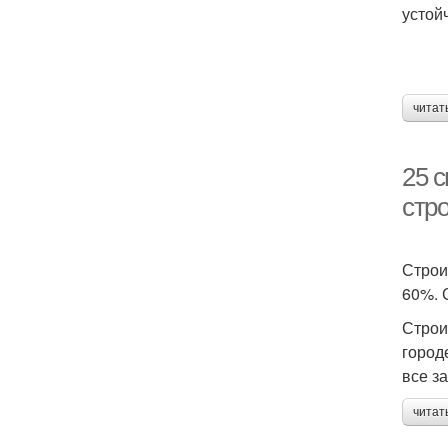
устой
читат
25 с
стр
Строи
60%. 
Строи
город
все з
читат