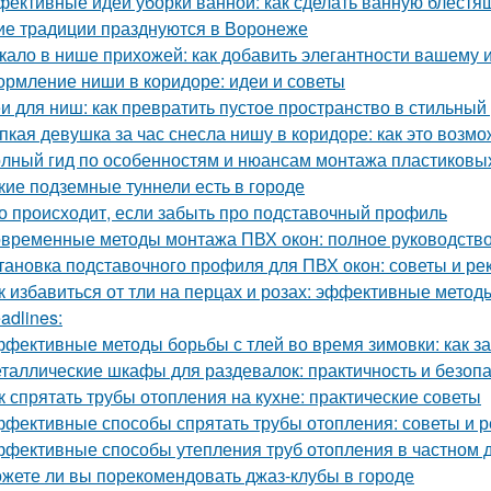
ективные идеи уборки ванной: как сделать ванную блестя
ие традиции празднуются в Воронеже
кало в нише прихожей: как добавить элегантности вашему 
рмление ниши в коридоре: идеи и советы
и для ниш: как превратить пустое пространство в стильный
пкая девушка за час снесла нишу в коридоре: как это возм
лный гид по особенностям и нюансам монтажа пластиковы
кие подземные туннели есть в городе
о происходит, если забыть про подставочный профиль
временные методы монтажа ПВХ окон: полное руководств
тановка подставочного профиля для ПВХ окон: советы и р
к избавиться от тли на перцах и розах: эффективные метод
adlines:
фективные методы борьбы с тлей во время зимовки: как з
таллические шкафы для раздевалок: практичность и безоп
к спрятать трубы отопления на кухне: практические советы
фективные способы спрятать трубы отопления: советы и 
фективные способы утепления труб отопления в частном 
жете ли вы порекомендовать джаз-клубы в городе