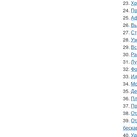
23.
Хр
24.
Пр
25.
Аф
26.
Вы
27.
Ст
28.
Уз
29.
Вс
30.
Ра
31.
Лу
32.
Фо
33.
Ид
34.
Мо
35.
Де
36.
Пл
37.
Пр
38.
От
39.
От
беска
40.
Уд