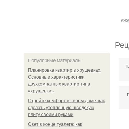
еже
Рец
Популярные материалы
П
Планировка квартир в хрущевках.
Основные характеристики
двухкомнатных квартир типа
«хрущевки»
П
Стройте комфорт в своем доме: как
сделать утепленную шведскую
плиту своими руками
Фо
Свет в конце туалета: как