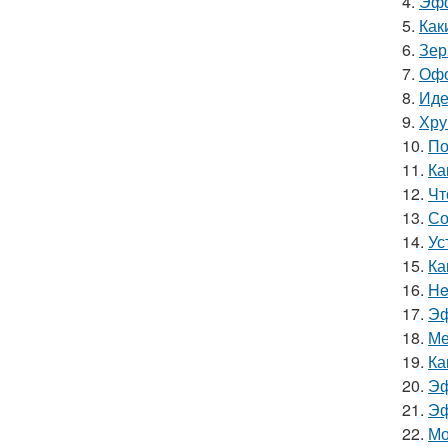
4.
Эфф
5.
Как
6.
Зер
7.
Офо
8.
Иде
9.
Хру
10.
По
11.
Ка
12.
Чт
13.
Со
14.
Ус
15.
Ка
16.
He
17.
Эф
18.
Ме
19.
Ка
20.
Эф
21.
Эф
22.
Мо