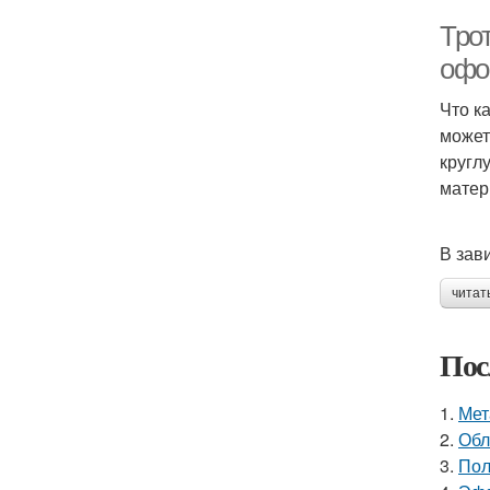
Тро
офо
Что к
может
кругл
матер
В зав
читат
Пос
1.
Мет
2.
Обл
3.
Пол