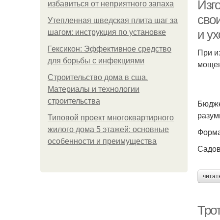
Изг
избавиться от неприятного запаха
сво
Утепленная шведская плита шаг за
и ух
шагом: инструкция по установке
Гексикон: Эффективное средство
При и
для борьбы с инфекциями
мощен
Строительство дома в сша.
Материалы и технологии
строительства
Бюдже
разум
Типовой проект многоквартирного
жилого дома 5 этажей: основные
Форма
особенности и преимущества
Садов
читат
Тро