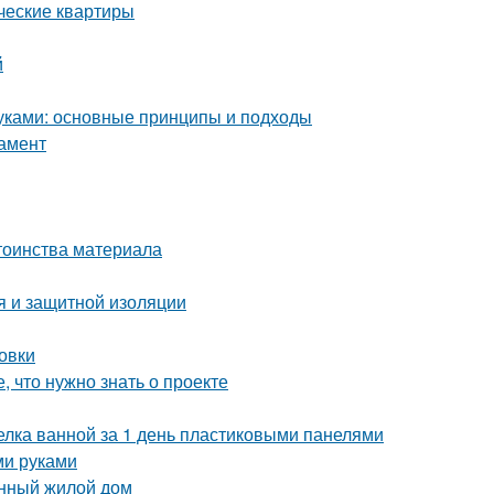
ческие квартиры
й
уками: основные принципы и подходы
дамент
тоинства материала
я и защитной изоляции
овки
, что нужно знать о проекте
делка ванной за 1 день пластиковыми панелями
ми руками
онный жилой дом