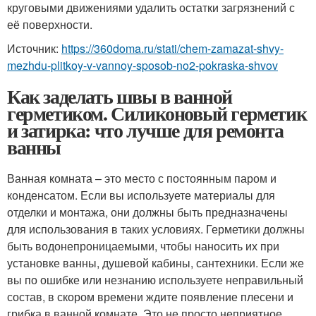
круговыми движениями удалить остатки загрязнений с
её поверхности.
Источник:
https://360doma.ru/stati/chem-zamazat-shvy-
mezhdu-plitkoy-v-vannoy-sposob-no2-pokraska-shvov
Как заделать швы в ванной
герметиком. Силиконовый герметик
и затирка: что лучше для ремонта
ванны
Ванная комната – это место с постоянным паром и
конденсатом. Если вы используете материалы для
отделки и монтажа, они должны быть предназначены
для использования в таких условиях. Герметики должны
быть водонепроницаемыми, чтобы наносить их при
установке ванны, душевой кабины, сантехники. Если же
вы по ошибке или незнанию используете неправильный
состав, в скором времени ждите появление плесени и
грибка в ванной комнате. Это не просто неприятное