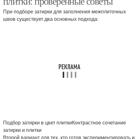
плитки: проверенные советы
При подборе затирки для заполнения межплиточных
швов существует два основных подхода:
Цементная затирка
Старая затирка
Затирки на плитке
Подготовка к затирке
Подбор затирки в цвет плиткиКонтрастное сочетание
затирки и плитки
Второй вариант для тех, кто готов экспериментировать и