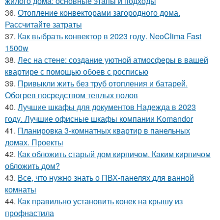
жилого дома: основные этапы и подходы
36.
Отопление конвекторами загородного дома.
Рассчитайте затраты
37.
Как выбрать конвектор в 2023 году. NeoClima Fast
1500w
38.
Лес на стене: создание уютной атмосферы в вашей
квартире с помощью обоев с росписью
39.
Привыкли жить без труб отопления и батарей.
Обогрев посредством теплых полов
40.
Лучшие шкафы для документов Надежда в 2023
году. Лучшие офисные шкафы компании Komandor
41.
Планировка 3-комнатных квартир в панельных
домах. Проекты
42.
Как обложить старый дом кирпичом. Каким кирпичом
обложить дом?
43.
Все, что нужно знать о ПВХ-панелях для ванной
комнаты
44.
Как правильно установить конек на крышу из
профнастила