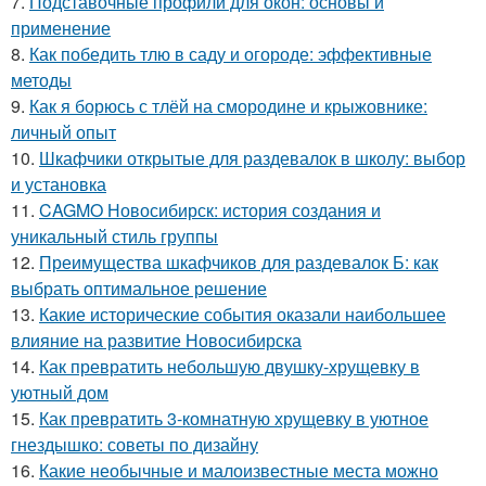
7.
Подставочные профили для окон: основы и
применение
8.
Как победить тлю в саду и огороде: эффективные
методы
9.
Как я борюсь с тлёй на смородине и крыжовнике:
личный опыт
10.
Шкафчики открытые для раздевалок в школу: выбор
и установка
11.
CAGMO Новосибирск: история создания и
уникальный стиль группы
12.
Преимущества шкафчиков для раздевалок Б: как
выбрать оптимальное решение
13.
Какие исторические события оказали наибольшее
влияние на развитие Новосибирска
14.
Как превратить небольшую двушку-хрущевку в
уютный дом
15.
Как превратить 3-комнатную хрущевку в уютное
гнездышко: советы по дизайну
16.
Какие необычные и малоизвестные места можно