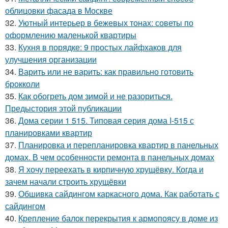
облицовки фасада в Москве
32.
Уютный интерьер в бежевых тонах: советы по
оформлению маленькой квартиры
33.
Кухня в порядке: 9 простых лайфхаков для
улучшения организации
34.
Варить или не варить: как правильно готовить
брокколи
35.
Как обогреть дом зимой и не разориться.
Предыстория этой публикации
36.
Дома серии 1 515. Типовая серия дома I-515 с
планировками квартир
37.
Планировка и перепланировка квартир в панельных
домах. В чем особенности ремонта в панельных домах
38.
Я хочу переехать в кирпичную хрущёвку. Когда и
зачем начали строить хрущёвки
39.
Обшивка сайдингом каркасного дома. Как работать с
сайдингом
40.
Крепление балок перекрытия к армопоясу в доме из