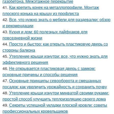
газобетона. Межэтажное перекрытие
41.
Как крепить конек на металлопрофиле. Монтаж
плоского конька на крышу из профлиста
42.
Все, что нужно знать о мебели для раздевалки: обзор
и рекомендации
43.
Кухня и дом: 60 полезных лайфхаков для
повседневной жизни
44.
Просто и быстро: как открыть пластиковую дверь со
стороны балкона
45.
Утепление крыши изнутри: все, что нужно знать для
эффективного решения
46.
Не открывается пластиковая дверь с замком:
основные причины и способы решения
47.
Основные принципы севооборота и смешанных
посадок: как увеличить урожайность и сохранить почву
48.
Утепление крыши изнутри минватой своими руками:
простой способ улучшить теплоизоляцию своего дома
49.
Секреты успешной укладки плоской кровли: советы
профессиональных кровельщиков