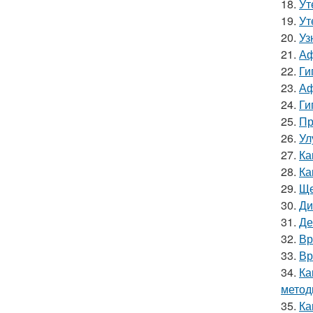
18.
Ут
19.
Ут
20.
Уз
21.
Аф
22.
Ги
23.
Аф
24.
Ги
25.
Пр
26.
Ул
27.
Ка
28.
Ка
29.
Ще
30.
Ди
31.
Де
32.
Вр
33.
Вр
34.
Ка
метод
35.
Ка