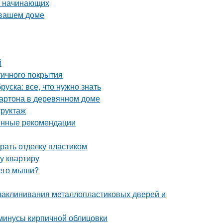
я начинающих
 вашем доме
й
тичного покрытия
уска: все, что нужно знать
картона в деревянном доме
труктаж
енные рекомендации
рать отделку пластиком
у квартиру
 его мыши?
 заклинивания металлопластиковых дверей и
 минусы кирпичной облицовки