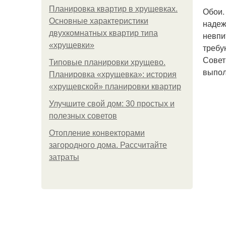
Планировка квартир в хрущевках.
Обои.
Основные характеристики
надеж
двухкомнатных квартир типа
невпи
«хрущевки»
требу
Совет
Типовые планировки хрущево.
выпол
Планировка «хрущевка»: история
«хрущевской» планировки квартир
Улучшите свой дом: 30 простых и
полезных советов
Отопление конвекторами
загородного дома. Рассчитайте
затраты