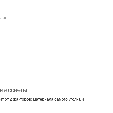
зайн
кие советы
т от 2 факторов: материала самого уголка и