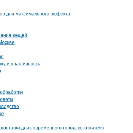
тор для максимального эффекта
нения вещей
Москве
ия
ку и практичность
я
 обработки
советы
оводство
ре
достатки для современного городского жителя