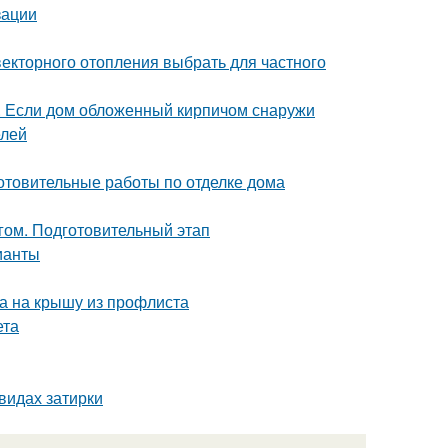
зации
векторного отопления выбрать для частного
. Если дом обложенный кирпичом снаружи
елей
отовительные работы по отделке дома
гом. Подготовительный этап
ианты
ка на крышу из профлиста
ета
видах затирки