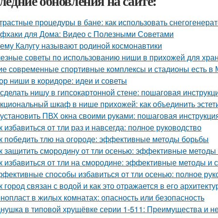
ледние обновления на сайте:
трастные процедуры в бане: как использовать снегогенера
фхаки для Дома: Видео с Полезными Советами
ему Калугу называют родиной космонавтики
езные советы по использованию ниши в прихожей для хра
ие современные спортивные комплексы и стадионы есть в 
ор ниши в коридоре: идеи и советы
 сделать нишу в гипсокартонной стене: пошаговая инструкц
кциональный шкаф в нише прихожей: как объединить эстети
 установить ПВХ окна своими руками: пошаговая инструкци
к избавиться от тли раз и навсегда: полное руководство
к победить тлю на огороде: эффективные методы борьбы
к защитить смородину от тли осенью: эффективные методы
к избавиться от тли на смородине: эффективные методы и 
фективные способы избавиться от тли осенью: полное рук
к город связан с водой и как это отражается в его архитекту
нопласт в жилых комнатах: опасность или безопасность
нушка в типовой хрущёвке серии 1-511: Преимущества и не