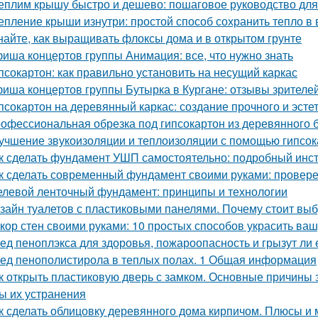
еплим крышу быстро и дешево: пошаговое руководство дл
епление крыши изнутри: простой способ сохранить тепло в
найте, как выращивать флоксы дома и в открытом грунте
иша концертов группы Анимация: все, что нужно знать
псокартон: как правильно установить на несущий каркас
иша концертов группы Бутырка в Кургане: отзывы зрителе
псокартон на деревянный каркас: создание прочного и эсте
офессиональная обрезка под гипсокартон из деревянного бр
учшение звукоизоляции и теплоизоляции с помощью гипсо
к сделать фундамент УШП самостоятельно: подробный инс
к сделать современный фундамент своими руками: провер
левой ленточный фундамент: принципы и технологии
зайн туалетов с пластиковыми панелями. Почему стоит выб
кор стен своими руками: 10 простых способов украсить ваш
ед пеноплэкса для здоровья, пожароопасность и грызут ли
ед пенополистирола в теплых полах. 1 Общая информация
к открыть пластиковую дверь с замком. Основные причины
ы их устранения
к сделать облицовку деревянного дома кирпичом. Плюсы и