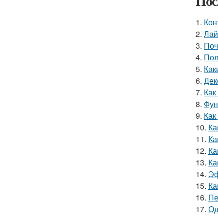
Пос
1.
Кон
2.
Лай
3.
Поч
4.
Пол
5.
Как
6.
Дек
7.
Как
8.
Фун
9.
Как
10.
Ка
11.
Ка
12.
Ка
13.
Ка
14.
Эф
15.
Ка
16.
Пе
17.
Од