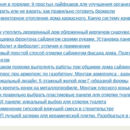
хня в порядке: 9 простых лайфхаков для улучшения органи
рить или не варить: как правильно готовить брокколи
нвекторное отопление дома каркасного. Какую систему кон
?
к утеплить деревянный дом обложенный кирпичом снаружи
шивка фронтона сайдингом своими руками. Установка пан
болит и фибролит: отличия и применение
мый простой способ отделки сайдингом фасада дома. Подг
нгом
каком порядке выполнять работы при обшивке дома сайдин
прос про армопояс по газобетону. Монтаж армопояса - вар
икальный дизайн: 5-этажный жилой дом Г-образной формы
к крепить конек на металлопрофиле. Монтаж плоского конь
к правильно выбрать пластиковые панели для отделки туал
Х панели: идеальный выбор для отделок туалета
именение гипсовой вяжущей смеси в строительстве
П лучшей затирки для керамической плитки. Разобраться в 