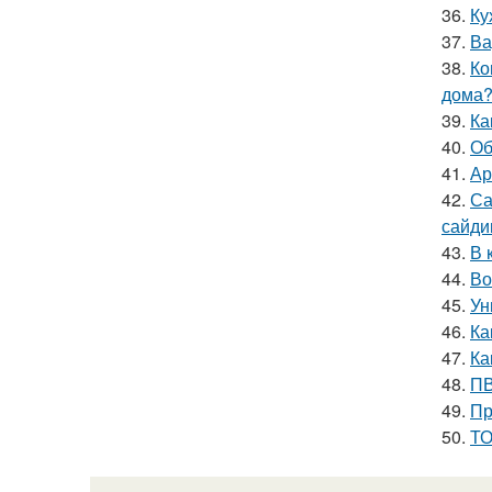
36.
Ку
37.
Ва
38.
Ко
дома
39.
Ка
40.
Об
41.
Ар
42.
Са
сайди
43.
В 
44.
Во
45.
Ун
46.
Ка
47.
Ка
48.
ПВ
49.
Пр
50.
ТО