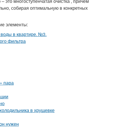
 – это многоступенчатая очистка , причем
льно, собирая оптимальную в конкретных
кие элементы:
о» пара
ации
но
 холодильника в хрущевке
 он нужен