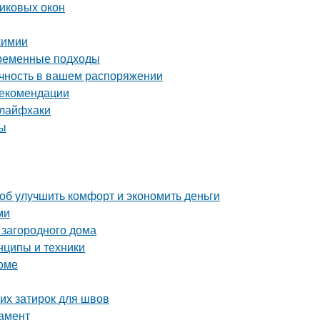
тиковых окон
химии
временные подходы
ечность в вашем распоряжении
рекомендации
 лайфхаки
ты
об улучшить комфорт и экономить деньги
ми
 загородного дома
нципы и техники
доме
их затирок для швов
дамент