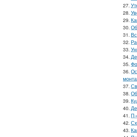
27.
Ут
28.
Ув
29.
Ка
30.
Об
31.
Вс
32.
Ра
33.
Ун
34.
Де
35.
Фо
36.
Ос
монта
37.
Св
38.
Об
39.
Ку
40.
Де
41.
П-
42.
Сх
43.
Ка