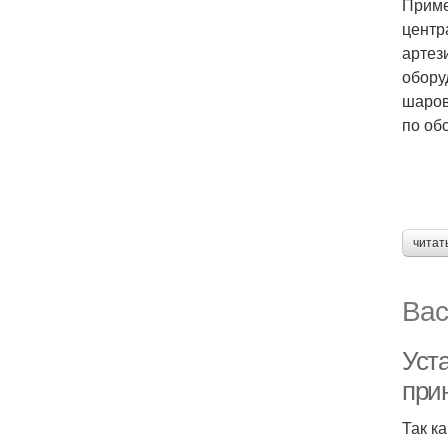
Приме
центр
артез
обору
шаров
по об
читат
Вас
Уст
при
Так к