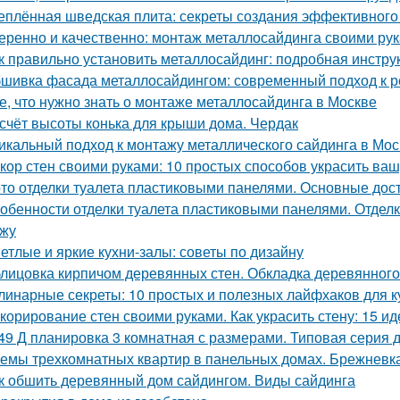
еплённая шведская плита: секреты создания эффективного
еренно и качественно: монтаж металлосайдинга своими ру
к правильно установить металлосайдинг: подробная инстру
шивка фасада металлосайдингом: современный подход к ре
е, что нужно знать о монтаже металлосайдинга в Москве
счёт высоты конька для крыши дома. Чердак
икальный подход к монтажу металлического сайдинга в Мос
кор стен своими руками: 10 простых способов украсить ваш
то отделки туалета пластиковыми панелями. Основные дос
обенности отделки туалета пластиковыми панелями. Отделк
жу
етлые и яркие кухни-залы: советы по дизайну
лицовка кирпичом деревянных стен. Обкладка деревянного
линарные секреты: 10 простых и полезных лайфхаков для к
корирование стен своими руками. Как украсить стену: 15 ид
49 Д планировка 3 комнатная с размерами. Типовая серия д
емы трехкомнатных квартир в панельных домах. Брежневк
к обшить деревянный дом сайдингом. Виды сайдинга