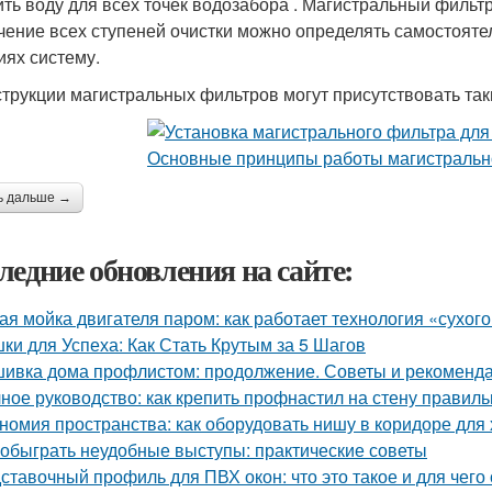
ить воду для всех точек водозабора . Магистральный фильтр
чение всех ступеней очистки можно определять самостояте
иях систему.
струкции магистральных фильтров могут присутствовать та
ь дальше →
ледние обновления на сайте:
ая мойка двигателя паром: как работает технология «сухог
ки для Успеха: Как Стать Крутым за 5 Шагов
ивка дома профлистом: продолжение. Советы и рекоменд
ное руководство: как крепить профнастил на стену правиль
номия пространства: как оборудовать нишу в коридоре для
 обыграть неудобные выступы: практические советы
ставочный профиль для ПВХ окон: что это такое и для чего