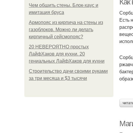
Как
Чем обшить стены. Блок-хаус и
Сорбц
имитация бруса
Есть 
Армопояс из кирпича на стены из
распр
газоблоков. Можно ли делать
вещес
кирпичный сейсмопояс?
испол
20 НЕВЕРОЯТНО простых
ЛайфХаков для кухни. 20
Сорбц
гениальных ЛайфХаков для кухни
ржавч
бакте
Строительство дачи своими руками
образ
за три месяца и $3 тысячи
читат
Маг