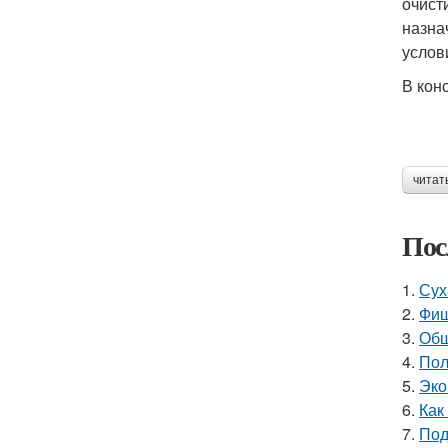
очист
назна
услов
В кон
читат
Пос
1.
Сух
2.
Фиш
3.
Обш
4.
Пол
5.
Эко
6.
Как
7.
Под