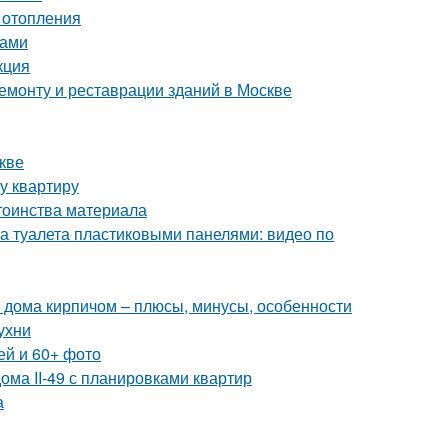
 отопления
ками
кция
монту и реставрации зданий в Москве
кве
у квартиру
тоинства материала
а туалета пластиковыми панелями: видео по
 дома кирпичом – плюсы, минусы, особенности
ухни
ей и 60+ фото
ома II-49 с планировками квартир
а