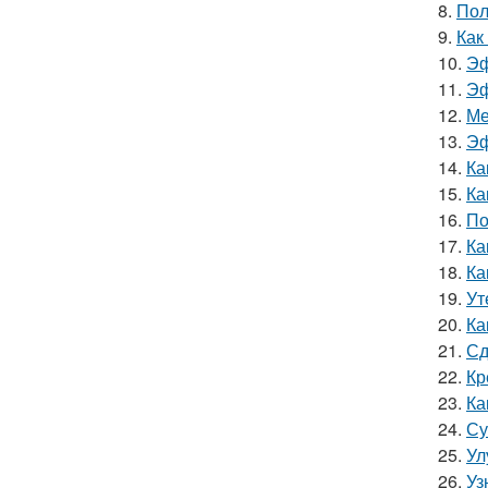
8.
Пол
9.
Как
10.
Эф
11.
Эф
12.
Ме
13.
Эф
14.
Ка
15.
Ка
16.
По
17.
Ка
18.
Ка
19.
Ут
20.
Ка
21.
Сд
22.
Кр
23.
Ка
24.
Су
25.
Ул
26.
Уз