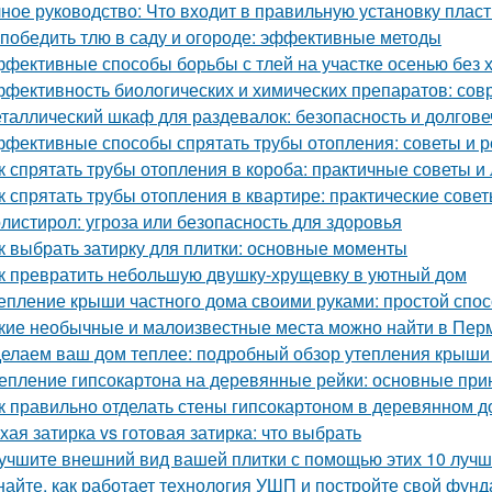
ное руководство: Что входит в правильную установку плас
 победить тлю в саду и огороде: эффективные методы
фективные способы борьбы с тлей на участке осенью без 
фективность биологических и химических препаратов: со
таллический шкаф для раздевалок: безопасность и долгов
фективные способы спрятать трубы отопления: советы и 
к спрятать трубы отопления в короба: практичные советы и
к спрятать трубы отопления в квартире: практические сове
листирол: угроза или безопасность для здоровья
к выбрать затирку для плитки: основные моменты
к превратить небольшую двушку-хрущевку в уютный дом
епление крыши частного дома своими руками: простой спос
кие необычные и малоизвестные места можно найти в Пер
елаем ваш дом теплее: подробный обзор утепления крыши
епление гипсокартона на деревянные рейки: основные при
к правильно отделать стены гипсокартоном в деревянном 
хая затирка vs готовая затирка: что выбрать
учшите внешний вид вашей плитки с помощью этих 10 лучш
найте, как работает технология УШП и постройте свой фун