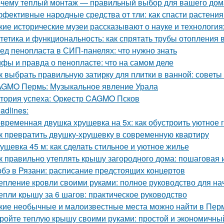
чему теплый монтаж — правильный выбор для вашего дом
фективные народные средства от тли: как спасти растения
кие исторические музеи рассказывают о науке и технология
тетика и функциональность: как спрятать трубы отопления 
ед пенопласта в СИП-панелях: что нужно знать
фы и правда о пенопласте: что на самом деле
к выбрать правильную затирку для плитки в ванной: советы
GMO Пермь: Музыкальное явление Урала
тория успеха: Оркестр CAGMO Псков
adlines:
временная двушка хрущевка на 5х: как обустроить уютное 
к превратить двушку-хрущевку в современную квартиру
ущевка 45 м: как сделать стильное и уютное жилье
к правильно утеплять крышу загородного дома: пошаговая 
бэ в Рязани: расписание предстоящих концертов
епление кровли своими руками: полное руководство для н
епли крышу за 6 шагов: практическое руководство
кие необычные и малоизвестные места можно найти в Пер
ройте теплую крышу своими руками: простой и экономичны