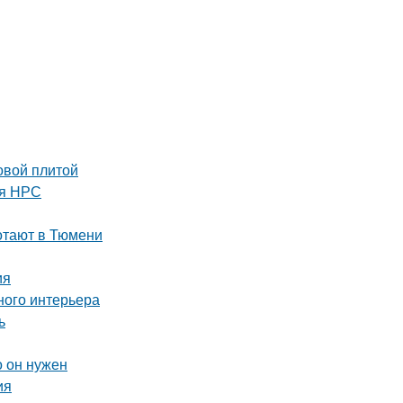
овой плитой
ля НРС
ботают в Тюмени
ия
ного интерьера
ь
о он нужен
ия