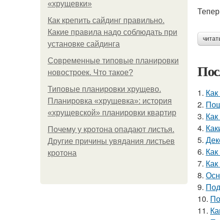
«хрущевки»
Тепер
Как крепить сайдинг правильно.
Какие правила надо соблюдать при
читат
установке сайдинга
Современные типовые планировки
Пос
новостроек. Что такое?
Типовые планировки хрущево.
1.
Как
Планировка «хрущевка»: история
2.
Пош
«хрущевской» планировки квартир
3.
Как
4.
Как
Почему у кротона опадают листья.
5.
Дек
Другие причины увядания листьев
6.
Как
кротона
7.
Как
8.
Осн
9.
Под
10.
По
11.
Ка