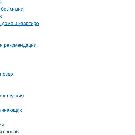
а
 без химии
х
в доме и квартире
 и рекомендации
гнездо
инструкция
ачинающих
ми
й способ