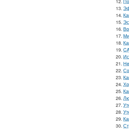
12.
По
13.
Эф
14.
Ка
15.
Эс
16.
Вр
17.
Ми
18.
Ка
19.
CA
20.
Ис
21.
He
22.
Со
23.
Ка
24.
Хр
25.
Ка
26.
Лю
27.
Ут
28.
Ут
29.
Ка
30.
Ст