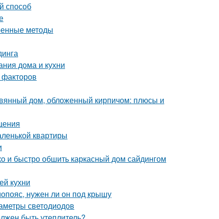
й способ
е
еренные методы
динга
ания дома и кухни
 факторов
евянный дом, обложенный кирпичом: плюсы и
щения
аленькой квартиры
и
гко и быстро обшить каркасный дом сайдингом
ей кухни
опояс, нужен ли он под крышу
раметры светодиодов
олжен быть утеплитель?