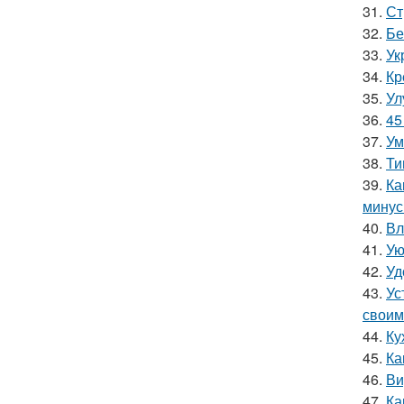
31.
Ст
32.
Бе
33.
Ук
34.
Кр
35.
Ул
36.
45
37.
Ум
38.
Ти
39.
Ка
мину
40.
Вл
41.
Ую
42.
Уд
43.
Ус
своим
44.
Ку
45.
Ка
46.
Ви
47.
Ка