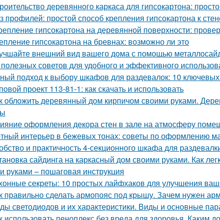
роительство деревянного каркаса для гипсокартона: просто
з профилей: простой способ крепления гипсокартона к стен
репление гипсокартона на деревянной поверхности: пров
епление гипсокартона на бревнах: возможно ли это
учшайте внешний вид вашего дома с помощью металлосай
 полезных советов для удобного и эффективного использов
ный подход к выбору шкафов для раздевалок: 10 ключевых
повой проект 113-81-1: как скачать и использовать
к обложить деревянный дом кирпичом своими руками. Дер
сы
ияние оформления декора стен в зале на атмосферу поме
тный интерьер в бежевых тонах: советы по оформлению м
обство и практичность 4-секционного шкафа для раздевалк
тановка сайдинга на каркасный дом своими руками. Как ле
и руками – пошаговая инструкция
хонные секреты: 10 простых лайфхаков для улучшения ваш
к правильно сделать армопояс под крышу. Зачем нужен арм
ды светодиодов и их характеристики. Виды и основные па
к использовать пеноплекс без вреда для здоровья. Каким д