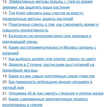
12.
Эффективные методы борьбы с тлей во время
зимовки: как защитить ваши растения
13.
Тля будет обходить ваш участок за версту:
проверенные методы защиты растений
14.
Практичные советы о том, как сэкономить время и
повысить продуктивность
15.
Безопасен ли пенополистирол для здоровья и
окружающей среды
16.
Какие достопримечательности Москвы связаны с
религией
17.
Как выбрать затирку для плитки: советы по цвету
18.
Дидюля в Ступине: расписание выступлений на
ближайшие месяцы
19.
Какие из них самые популярные среди туристов
20.
Как превратить небольшую двушку-хрущевку в
уютный дом
21.
Хрущевка 45 м: как сделать стильное и уютное жилье
22.
Какие современные архитектурные проекты
реализованы в городе