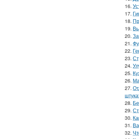
16.
Ус
17.
Ги
18.
Пр
19.
Вы
20.
За
21.
Фу
22.
Ге
23.
Ст
24.
Ул
25.
Ку
26.
Ма
27.
От
штука
28.
Бе
29.
Ст
30.
Ка
31.
Ва
32.
Чт