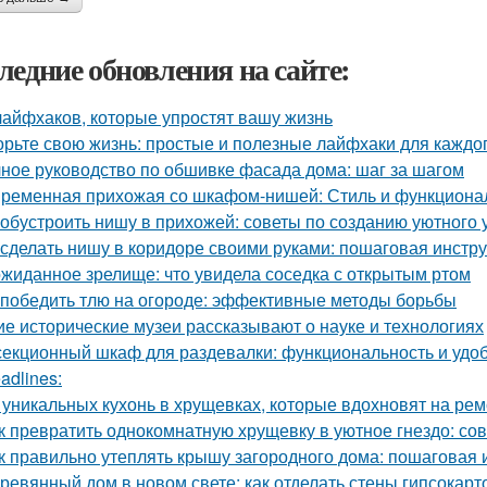
ледние обновления на сайте:
лайфхаков, которые упростят вашу жизнь
орьте свою жизнь: простые и полезные лайфхаки для каждо
ное руководство по обшивке фасада дома: шаг за шагом
ременная прихожая со шкафом-нишей: Стиль и функционал
 обустроить нишу в прихожей: советы по созданию уютного 
 сделать нишу в коридоре своими руками: пошаговая инстр
жиданное зрелище: что увидела соседка с открытым ртом
 победить тлю на огороде: эффективные методы борьбы
ие исторические музеи рассказывают о науке и технологиях
секционный шкаф для раздевалки: функциональность и удо
adlines:
 уникальных кухонь в хрущевках, которые вдохновят на рем
к превратить однокомнатную хрущевку в уютное гнездо: со
к правильно утеплять крышу загородного дома: пошаговая 
ревянный дом в новом свете: как отделать стены гипсокар