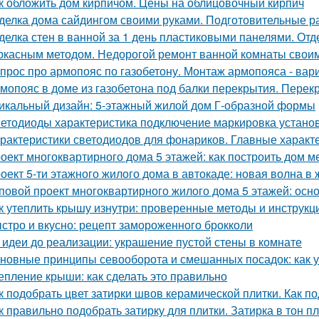
к обложить дом кирпичом. Цены на облицовочный кирпич
делка дома сайдингом своими руками. Подготовительные р
делка стен в ванной за 1 день пластиковыми панелями. От
ркасным методом. Недорогой ремонт ванной комнаты свои
прос про армопояс по газобетону. Монтаж армопояса - вар
мопояс в доме из газобетона под балки перекрытия. Перек
икальный дизайн: 5-этажный жилой дом Г-образной формы
етодиоды характеристика подключение маркировка установ
рактеристики светодиодов для фонариков. Главные характ
оект многоквартирного дома 5 этажей: как построить дом м
оект 5-ти этажного жилого дома в автокаде: новая волна в
повой проект многоквартирного жилого дома 5 этажей: ос
к утеплить крышу изнутри: проверенные методы и инструкц
стро и вкусно: рецепт замороженного брокколи
 идеи до реализации: украшение пустой стены в комнате
новные принципы севооборота и смешанных посадок: как у
епление крыши: как сделать это правильно
к подобрать цвет затирки швов керамической плитки. Как по
к правильно подобрать затирку для плитки. Затирка в тон п