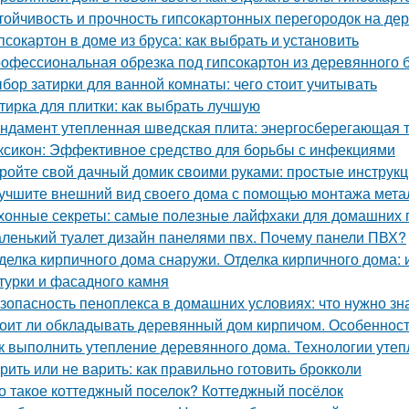
тойчивость и прочность гипсокартонных перегородок на де
псокартон в доме из бруса: как выбрать и установить
офессиональная обрезка под гипсокартон из деревянного бр
бор затирки для ванной комнаты: чего стоит учитывать
тирка для плитки: как выбрать лучшую
ндамент утепленная шведская плита: энергосберегающая 
ксикон: Эффективное средство для борьбы с инфекциями
ройте свой дачный домик своими руками: простые инструкц
учшите внешний вид своего дома с помощью монтажа метал
хонные секреты: самые полезные лайфхаки для домашних 
ленький туалет дизайн панелями пвх. Почему панели ПВХ?
делка кирпичного дома снаружи. Отделка кирпичного дома:
турки и фасадного камня
зопасность пеноплекса в домашних условиях: что нужно зн
оит ли обкладывать деревянный дом кирпичом. Особенност
к выполнить утепление деревянного дома. Технологии уте
рить или не варить: как правильно готовить брокколи
о такое коттеджный поселок? Коттеджный посёлок