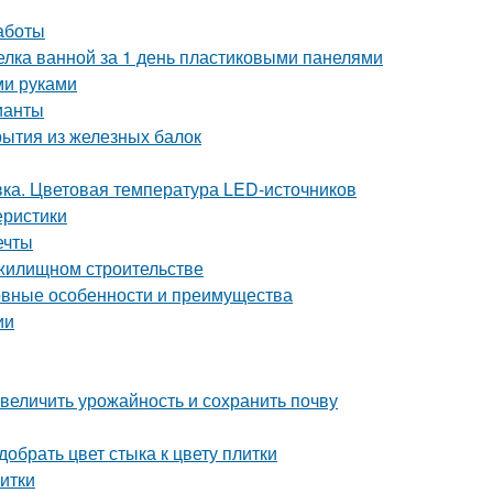
аботы
делка ванной за 1 день пластиковыми панелями
ми руками
ианты
рытия из железных балок
ка. Цветовая температура LED-источников
еристики
ечты
 жилищном строительстве
новные особенности и преимущества
ии
величить урожайность и сохранить почву
добрать цвет стыка к цвету плитки
литки