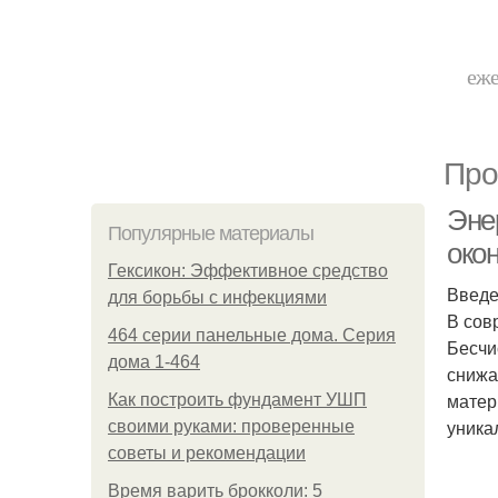
еже
Про
Эне
Популярные материалы
око
Гексикон: Эффективное средство
Введ
для борьбы с инфекциями
В сов
464 серии панельные дома. Серия
Бесчи
дома 1-464
снижа
матер
Как построить фундамент УШП
уника
своими руками: проверенные
советы и рекомендации
Время варить брокколи: 5