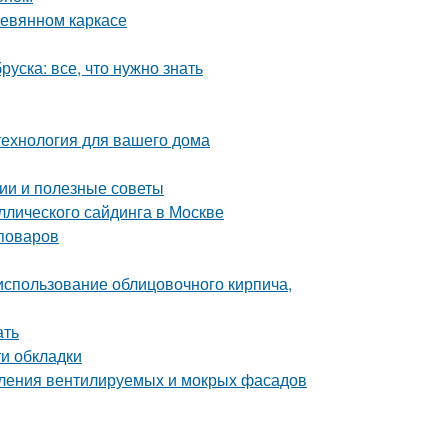
ревянном каркасе
уска: все, что нужно знать
технология для вашего дома
ии и полезные советы
лического сайдинга в Москве
поваров
 использование облицовочного кирпича,
ать
и обкладки
пления вентилируемых и мокрых фасадов