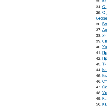
33.
Ка
34.
От
35.
От
беска
36.
Во
37.
Ар
38.
Ун
39.
Св
40.
Ха
41.
Пр
42.
Пр
43.
Ти
44.
Ка
45.
Бы
46.
От
47.
Ос
48.
Ут
49.
Ка
50.
Ка