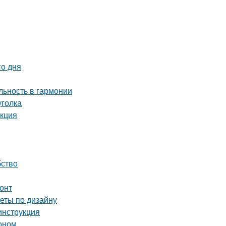
го дня
ьность в гармонии
уголка
укция
бство
онт
веты по дизайну
инструкция
тоном