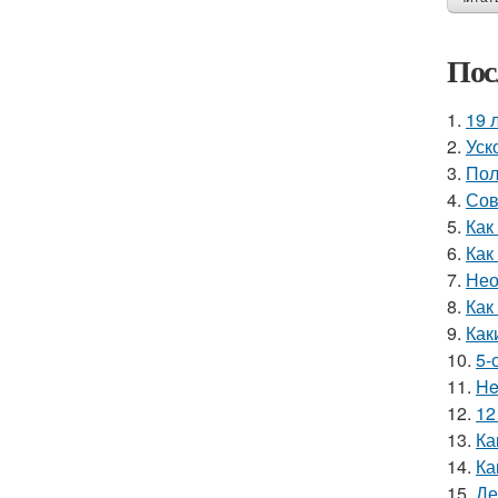
Пос
1.
19 
2.
Уск
3.
Пол
4.
Сов
5.
Как
6.
Как
7.
Нео
8.
Как
9.
Как
10.
5-
11.
He
12.
12
13.
Ка
14.
Ка
15.
Де