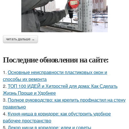
читать дальше →
Последние обновления на сайте:
1.
Основные неисправности пластиковых окон и
способы их ремонта
2.
ТОП 100 ИДЕЙ и Хитростей для дома: Как Сделать
Жизнь Проще и Удобнее
3.
Полное руководство: как крепить профнастил на стену
правильно
4.
Кухня-ниша в коридоре: как обустроить удобное
рабочее пространство
5.
Декор ниши в коридоре: идеи и советы