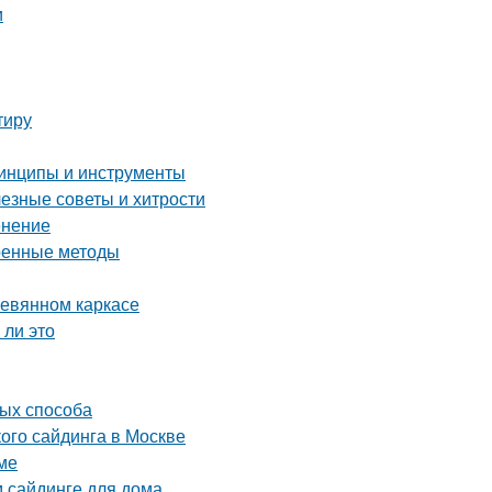
и
тиру
ринципы и инструменты
лезные советы и хитрости
енение
еренные методы
ревянном каркасе
 ли это
тых способа
ого сайдинга в Москве
ме
м сайдинге для дома