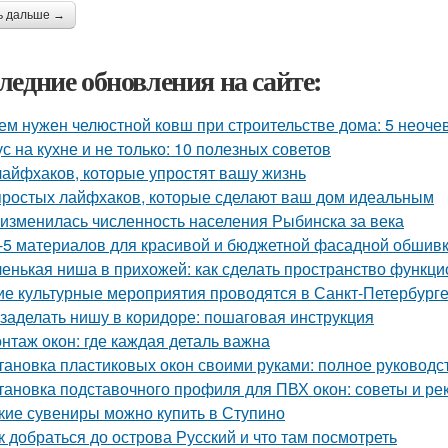
ь дальше →
ледние обновления на сайте:
ем нужен челюстной ковш при строительстве дома: 5 неоч
ус на кухне и не только: 10 полезных советов
лайфхаков, которые упростят вашу жизнь
простых лайфхаков, которые сделают ваш дом идеальным
 изменилась численность населения Рыбинска за века
-5 материалов для красивой и бюджетной фасадной обшив
енькая ниша в прихожей: как сделать пространство функц
ие культурные мероприятия проводятся в Санкт-Петербурге
 заделать нишу в коридоре: пошаговая инструкция
нтаж окон: где каждая деталь важна
тановка пластиковых окон своими руками: полное руковод
тановка подставочного профиля для ПВХ окон: советы и р
кие сувениры можно купить в Ступино
к добраться до острова Русский и что там посмотреть