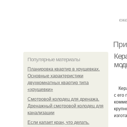
еже
При
Кер
Популярные материалы
мод
Планировка квартир в хрущевках.
Основные характеристики
двухкомнатных квартир типа
Керам
«хрущевки»
с его
Смотровой колодец для дренажа.
комме
Дренажный смотровой колодец для
крупн
канализации
изгот
Если капает кран, что делать.