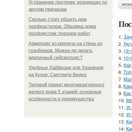
Устранение протечек, возникших по
читат
другим причинам
Сколько стоит обшить дом
Пос
профнастилом. Обшивка дома
профлистом: порядок работ
1.
Зач
2.
Укс
Армопояс из кирпича на стены из
3.
19 
газоблоков. Можно ли делать
4.
10 
кирпичный сейсмопояс?
5.
Как
Удобные Лайфхаки для Хранения
6.
Топ
на Кухне: Смотрите Видео
7.
Мал
Типовой проект многоквартирного
8.
Как
жилого дома 5 этажей: основные
9.
Как
особенности и преимущества
10.
Мо
11.
Ус
12.
Ус
13.
Ка
14.
Ка