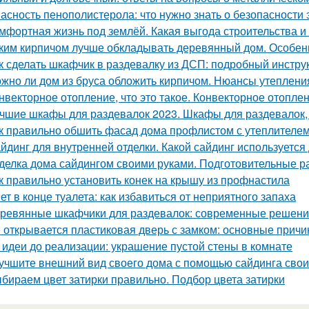
асность пенополистерола: что нужно знать о безопасности 
мфортная жизнь под землёй. Какая выгода строительства 
ким кирпичом лучше обкладывать деревянный дом. Особен
к сделать шкафчик в раздевалку из ДСП: подробный инстру
жно ли дом из бруса обложить кирпичом. Нюансы утеплени
нвекторное отопление, что это такое. Конвекторное отопле
чшие шкафы для раздевалок 2023. Шкафы для раздевалок,
к правильно обшить фасад дома профлистом с утеплителем.
йдинг для внутренней отделки. Какой сайдинг используетс
делка дома сайдингом своими руками. Подготовительные р
к правильно установить конек на крышу из профнастила
ет в конце туалета: как избавиться от неприятного запаха
ревянные шкафчики для раздевалок: современные решени
 открывается пластиковая дверь с замком: основные прич
 идеи до реализации: украшение пустой стены в комнате
учшите внешний вид своего дома с помощью сайдинга сво
бираем цвет затирки правильно. Подбор цвета затирки