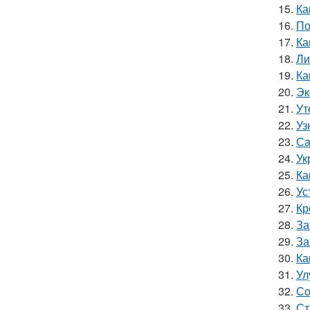
15.
Ка
16.
По
17.
Ка
18.
Ли
19.
Ка
20.
Эк
21.
Ут
22.
Уз
23.
Са
24.
Ук
25.
Ка
26.
Ус
27.
Кр
28.
За
29.
За
30.
Ка
31.
Ул
32.
Со
33.
Ст