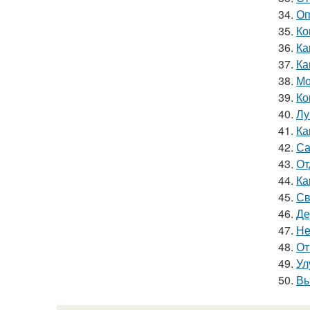
34.
Оп
35.
Ко
36.
Ка
37.
Ка
38.
Мо
39.
Ко
40.
Лу
41.
Ка
42.
Са
43.
От
44.
Ка
45.
Св
46.
Де
47.
Не
48.
От
49.
Ул
50.
Вы