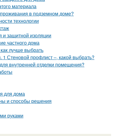
этого материала
и проживания в подземном доме?
ности технологии
ктаж
я и защитной изоляции
ние частного дома
 как лучше выбрать
 1 Стеновой профлист –, какой выбрать?
я для внутренней отделки помещения?
аботы
я для дома
ины и способы решения
ими руками