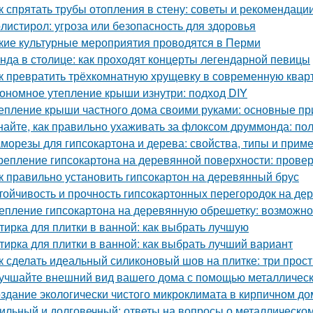
к спрятать трубы отопления в стену: советы и рекомендаци
листирол: угроза или безопасность для здоровья
кие культурные мероприятия проводятся в Перми
нда в столице: как проходят концерты легендарной певицы
к превратить трёхкомнатную хрущевку в современную квар
ономное утепление крыши изнутри: подход DIY
епление крыши частного дома своими руками: основные п
найте, как правильно ухаживать за флоксом друммонда: по
морезы для гипсокартона и дерева: свойства, типы и прим
репление гипсокартона на деревянной поверхности: пров
к правильно установить гипсокартон на деревянный брус
тойчивость и прочность гипсокартонных перегородок на де
епление гипсокартона на деревянную обрешетку: возможно
тирка для плитки в ванной: как выбрать лучшую
тирка для плитки в ванной: как выбрать лучший вариант
к сделать идеальный силиконовый шов на плитке: три прос
учшайте внешний вид вашего дома с помощью металлическ
здание экологически чистого микроклимата в кирпичном до
ильный и долговечный: ответы на вопросы о металлическо