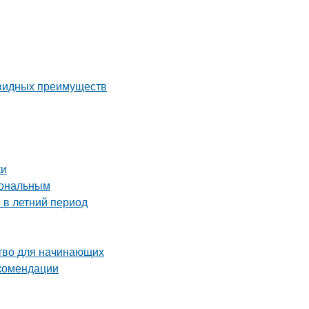
евидных преимуществ
ки
иональным
 в летний период
ство для начинающих
екомендации