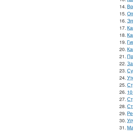
14.
Вр
15.
Оп
16.
Эл
17.
Ка
18.
Ка
19.
Ги
20.
Ка
21.
Пр
22.
За
23.
Су
24.
Ут
25.
Ст
26.
10
27.
Ст
28.
Ст
29.
Ре
30.
Ул
31.
Ма