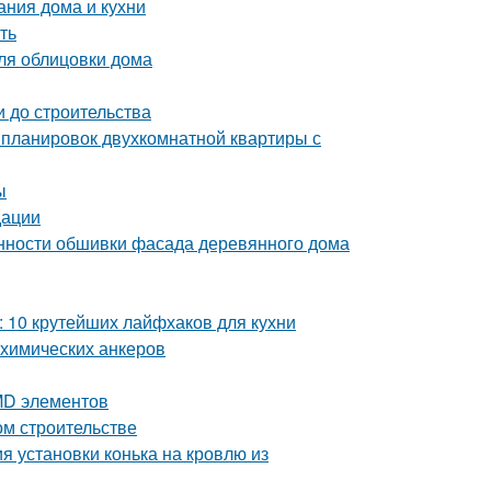
ания дома и кухни
ть
ля облицовки дома
и до строительства
 планировок двухкомнатной квартиры с
ы
дации
нности обшивки фасада деревянного дома
й: 10 крутейших лайфхаков для кухни
 химических анкеров
MD элементов
ом строительстве
я установки конька на кровлю из