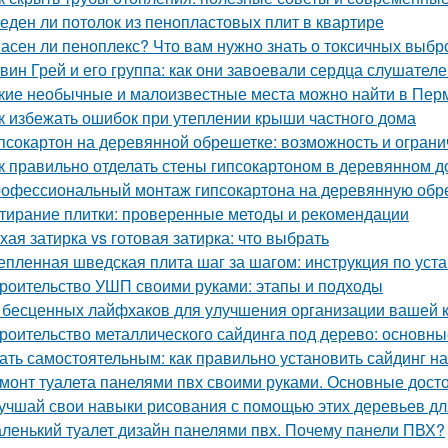
еден ли потолок из пенопластовых плит в квартире
асен ли пеноплекс? Что вам нужно знать о токсичных выбр
вин Грей и его группа: как они завоевали сердца слушател
кие необычные и малоизвестные места можно найти в Пер
к избежать ошибок при утеплении крыши частного дома
псокартон на деревянной обрешетке: возможность и огран
к правильно отделать стены гипсокартоном в деревянном 
офессиональный монтаж гипсокартона на деревянную обреш
тирание плитки: проверенные методы и рекомендации
хая затирка vs готовая затирка: что выбрать
епленная шведская плита шаг за шагом: инструкция по уст
роительство УШП своими руками: этапы и подходы
 бесценных лайфхаков для улучшения организации вашей 
роительство металлического сайдинга под дерево: основн
ать самостоятельным: как правильно установить сайдинг н
монт туалета панелями пвх своими руками. Основные дост
учшай свои навыки рисования с помощью этих деревьев дл
ленький туалет дизайн панелями пвх. Почему панели ПВХ?