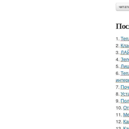
читат
Пос
1.
Теп
2.
Кла
3.
ЛА
4.
Зел
5.
Лиш
6.
Теп
интер
7.
Поч
8.
Уст
9.
Пол
10.
От
11.
Ме
12.
Ка
13.
Ка