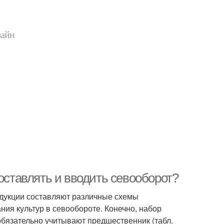
зайн
составлять и вводить севооборот?
одукции составляют различные схемы
ия культур в севообороте. Конечно, набор
обязательно учитывают предшественник (табл.