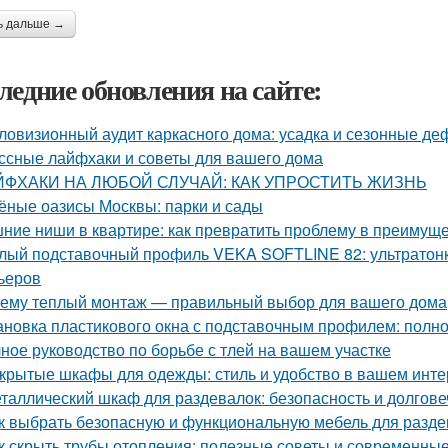
ь дальше →
ледние обновления на сайте:
ловизионный аудит каркасного дома: усадка и сезонные д
ссные лайфхаки и советы для вашего дома
ЙФХАКИ НА ЛЮБОЙ СЛУЧАЙ: КАК УПРОСТИТЬ ЖИЗНЬ
ёные оазисы Москвы: парки и сады
ние ниши в квартире: как превратить проблему в преимущ
лый подставочный профиль VEKA SOFTLINE 82: ультратонк
ьеров
ему теплый монтаж — правильный выбор для вашего дома
ановка пластикового окна с подставочным профилем: полн
ное руководство по борьбе с тлей на вашем участке
крытые шкафы для одежды: стиль и удобство в вашем инт
таллический шкаф для раздевалок: безопасность и долгов
к выбрать безопасную и функциональную мебель для раздев
к скрыть трубы отопления: полезные советы и современны