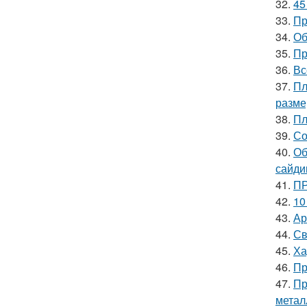
32.
45
33.
Пр
34.
Об
35.
Пр
36.
Вс
37.
Пл
разм
38.
Пл
39.
Со
40.
Об
сайди
41.
ПР
42.
10
43.
Ар
44.
Св
45.
Ха
46.
Пр
47.
Пр
метал