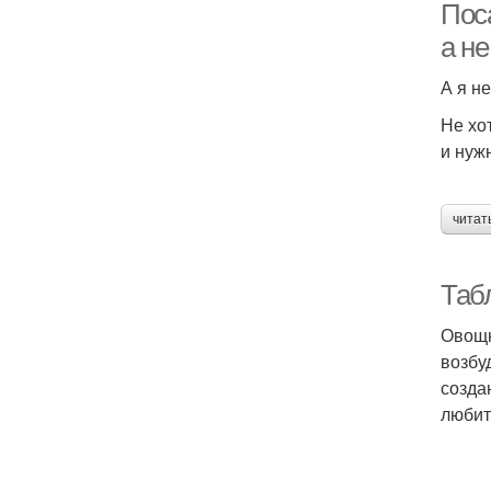
Поса
а не
А я не
Не хо
и нуж
читат
Таб
Овощн
возбу
созда
любит