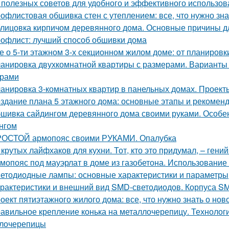
 полезных советов для удобного и эффективного использов
офлистовая обшивка стен с утеплением: все, что нужно зна
лицовка кирпичом деревянного дома. Основные причины д
офлист: лучший способ обшивки дома
е о 5-ти этажном 3-х секционном жилом доме: от планировк
анировка двухкомнатной квартиры с размерами. Варианты
ерами
анировка 3-комнатных квартир в панельных домах. Проект
здание плана 5 этажного дома: основные этапы и рекомен
шивка сайдингом деревянного дома своими руками. Особе
нгом
ОСТОЙ армопояс своими РУКАМИ. Опалубка
 крутых лайфхаков для кухни. Тот, кто это придумал, – гени
мопояс под мауэрлат в доме из газобетона. Использование
етодиодные лампы: основные характеристики и параметры
рактеристики и внешний вид SMD-светодиодов. Корпуса S
оект пятиэтажного жилого дома: все, что нужно знать о нов
авильное крепление конька на металлочерепицу. Технологи
лочерепицы