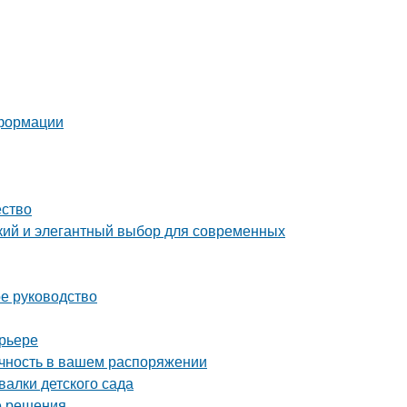
еформации
ество
ий и элегантный выбор для современных
ое руководство
ерьере
ечность в вашем распоряжении
алки детского сада
е решения