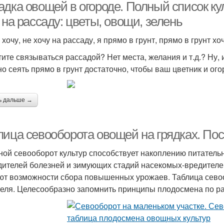
дка овощей в огороде. Полный список кул
 на рассаду: цветы, овощи, зелень
 хочу, не хочу на рассаду, я прямо в грунт, прямо в грунт хоч
тите связываться рассадой? Нет места, желания и т.д.? Ну, и
но сеять прямо в грунт достаточно, чтобы ваш цветник и ого
ь дальше →
лица севооборота овощей на грядках. По
ой севооборот культур способствует накоплению питательн
дителей болезней и зимующих стадий насекомых-вредител
ют возможности сбора повышенных урожаев. Таблица сево
еля. Целесообразно запомнить принципы плодосмена по р