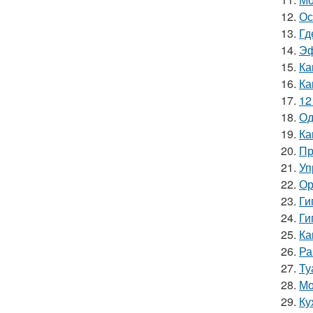
12.
Ос
13.
Гд
14.
Эф
15.
Ка
16.
Ка
17.
12
18.
Од
19.
Ка
20.
Пр
21.
Уп
22.
Ор
23.
Ги
24.
Ги
25.
Ка
26.
Ра
27.
Ту
28.
Мо
29.
Ку