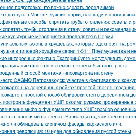
енняя подготовка: что важно сделать перед зимой
е отдохнуть в Москве: лучшие парки, площади и прогулочны
фективные способы спрятать трубы отопления: советы и 
к спрятать трубы отопления в стену: советы и рекомендаци
кие культурные мероприятия проводятся в Перми
 уникальных кухонь в хрущевках, которые вдохновят на рем
нушка в типовой хрущёвке серии 1-511: Преимущества и не
кие интересные факты о Екатеринбурге могут удивить даж
оращивание флоксов из семян: секреты быстрого роста
рощенный способ монтажа гипсокартона на стену
кестр CAGMO Петрозаводск: участие в фестивалях и конку
псокартон на деревянных рейках: простой способ создания
псокартон: простой способ облицовки стен в деревянном д
к построить фундамент УШП своими руками: проверенные 
звенчание мифа о фундаменте типа УШП: разбор основных
алеты с панелями на стенах. Варианты отделки стен и пото
жно ли облицевать кирпичом фасады каркасного или..
хонная революция: 10 идей для обновления пустой стены