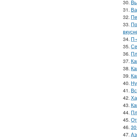
30.
Вы
31.
Ва
32.
Пе
33.
По
вкусн
34.
П-
35.
Се
36.
Пл
37.
Ка
38.
Ка
39.
Ка
40.
Ну
41.
Вс
42.
Ха
43.
Ка
44.
Пл
45.
От
46.
30
47.
Аэ