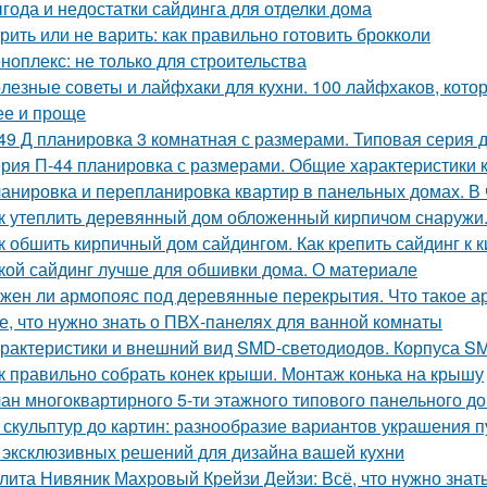
года и недостатки сайдинга для отделки дома
рить или не варить: как правильно готовить брокколи
ноплекс: не только для строительства
лезные советы и лайфхаки для кухни. 100 лайфхаков, кот
ее и проще
49 Д планировка 3 комнатная с размерами. Типовая серия д
рия П-44 планировка с размерами. Общие характеристики 
анировка и перепланировка квартир в панельных домах. В
к утеплить деревянный дом обложенный кирпичом снаружи
к обшить кирпичный дом сайдингом. Как крепить сайдинг к 
кой сайдинг лучше для обшивки дома. О материале
жен ли армопояс под деревянные перекрытия. Что такое а
е, что нужно знать о ПВХ-панелях для ванной комнаты
рактеристики и внешний вид SMD-светодиодов. Корпуса S
к правильно собрать конек крыши. Монтаж конька на крышу
ан многоквартирного 5-ти этажного типового панельного дом
 скульптур до картин: разнообразие вариантов украшения п
 эксклюзивных решений для дизайна вашей кухни
лита Нивяник Махровый Крейзи Дейзи: Всё, что нужно знать