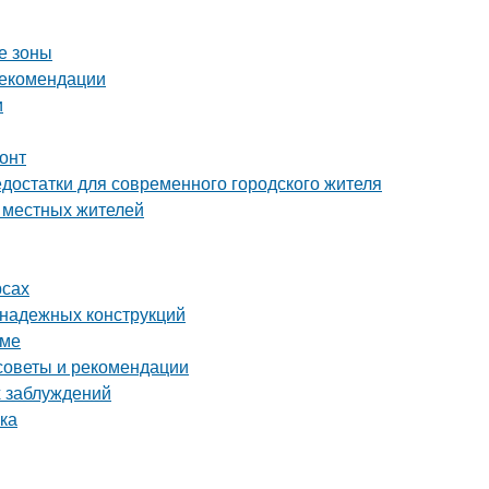
е зоны
рекомендации
и
онт
достатки для современного городского жителя
е местных жителей
рсах
 надежных конструкций
оме
советы и рекомендации
 заблуждений
лка