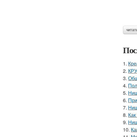
читат
Пос
1.
Кре
2.
КРУ
3.
Обш
4.
Пол
5.
Ниш
6.
При
7.
Ниш
8.
Как
9.
Ниш
10.
Ка
11.
Мо