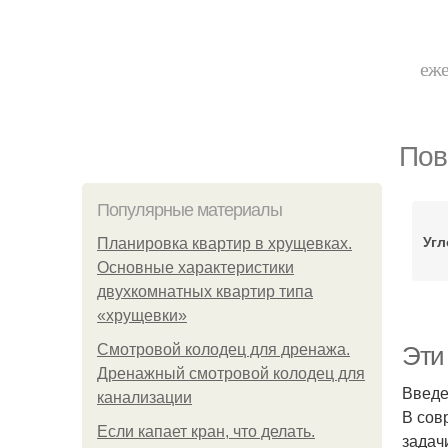
еже
Пов
Популярные материалы
Угл
Планировка квартир в хрущевках.
Основные характеристики
двухкомнатных квартир типа
«хрущевки»
Смотровой колодец для дренажа.
Эти
Дренажный смотровой колодец для
Введ
канализации
В сов
Если капает кран, что делать.
задач