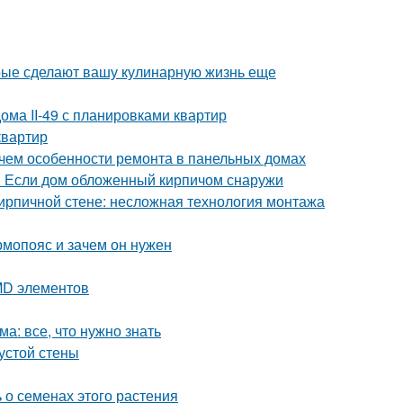
орые сделают вашу кулинарную жизнь еще
ома II-49 с планировками квартир
квартир
 чем особенности ремонта в панельных домах
. Если дом обложенный кирпичом снаружи
кирпичной стене: несложная технология монтажа
рмопояс и зачем он нужен
MD элементов
а: все, что нужно знать
устой стены
 о семенах этого растения