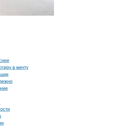
снее
тиру в мечту
ации
адежно
ение
а
ности
о
ия