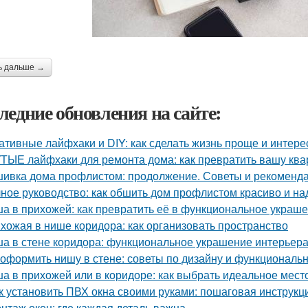
ь дальше →
ледние обновления на сайте:
ативные лайфхаки и DIY: как сделать жизнь проще и интере
ТЫЕ лайфхаки для ремонта дома: как превратить вашу квар
ивка дома профлистом: продолжение. Советы и рекоменд
ное руководство: как обшить дом профлистом красиво и н
а в прихожей: как превратить её в функциональное украш
хожая в нише коридора: как организовать пространство
а в стене коридора: функциональное украшение интерьер
 оформить нишу в стене: советы по дизайну и функциональ
а в прихожей или в коридоре: как выбрать идеальное мест
к установить ПВХ окна своими руками: пошаговая инструкц
нтаж окон: где каждая деталь важна