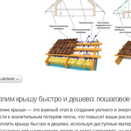
ь дальше →
плим крышу быстро и дешево: пошаговое
ение крыши — это важный этап в создании уютного и энер
сти к значительным потерям тепла, что повысит ваши расхо
теплить крышу быстро и дешево, используя доступные мате
азначено для начинающих, которые хотят сэкономить на у