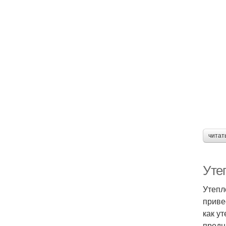
читат
Уте
Утепл
приве
как у
предн