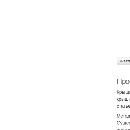
читат
Про
Крыша
крыши
стать
Метод
Сущес
внутр