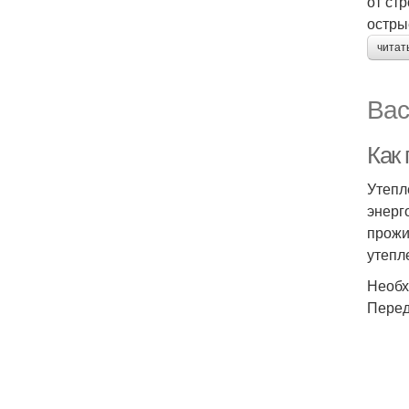
от ст
остры
читат
Вас
Как
Утепл
энерг
прожи
утепл
Необх
Перед