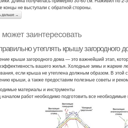
ройки. Длина получилась примерно 30-60 см. Наживил по 2-3 
е концы не выступали с обратной стороны.
ь дальше →
 может заинтересовать
 правильно утеплять крышу загородного д
ение крыши загородного дома — это важнейший этап, кото
оэффективность вашего жилья. Холодные зимы и жаркие ле
вания, если крыша не утеплена должным образом. В этой 
ению крыши, а также предоставим полезные советы и реко
одимые материалы и инструменты
 началом работ необходимо подготовить все необходимые 