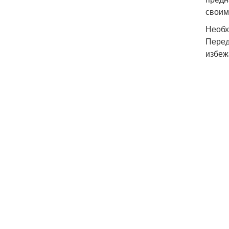
своим
Необх
Перед
избеж