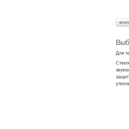
читат
Выб
Для т
Стекл
звуко
защит
утепл