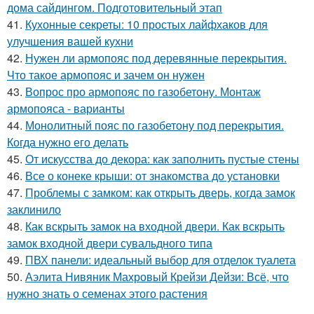
дома сайдингом. Подготовительный этап
41.
Кухонные секреты: 10 простых лайфхаков для
улучшения вашей кухни
42.
Нужен ли армопояс под деревянные перекрытия.
Что такое армопояс и зачем он нужен
43.
Вопрос про армопояс по газобетону. Монтаж
армопояса - варианты
44.
Монолитный пояс по газобетону под перекрытия.
Когда нужно его делать
45.
От искусства до декора: как заполнить пустые стены
46.
Все о конеке крыши: от знакомства до установки
47.
Проблемы с замком: как открыть дверь, когда замок
заклинило
48.
Как вскрыть замок на входной двери. Как вскрыть
замок входной двери сувальдного типа
49.
ПВХ панели: идеальный выбор для отделок туалета
50.
Аэлита Нивяник Махровый Крейзи Дейзи: Всё, что
нужно знать о семенах этого растения