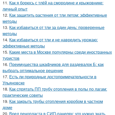
11.
Как я борюсь с тлёй на смородине и крыжовнике:
личный опыт
12.
Как защитить растения от тли летом: эффективные
методы
13.
Как избавиться от тли за один день: проверенные
методы
14.
Как избавиться от тли и не навредить урожаю:
эффективные методы
15.
Какие места в Москве популярны среди иностранных
туристов
16.
Преимущества шкафчиков для раздевалок Б: как
выбрать оптимальное решение
17.
Есть ли природные достопримечательности в
Ульяновске
18.
Как спрятать ПП трубу отопления в полы по лагам:
практические советы
19.
Как закрыть трубы отопления коробом в частном
доме
20.
Вред пенопласта в СИП-панелях: что нужно знать