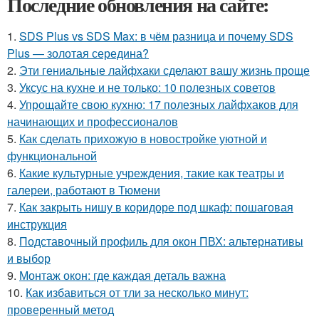
Последние обновления на сайте:
1.
SDS Plus vs SDS Max: в чём разница и почему SDS
Plus — золотая середина?
2.
Эти гениальные лайфхаки сделают вашу жизнь проще
3.
Уксус на кухне и не только: 10 полезных советов
4.
Упрощайте свою кухню: 17 полезных лайфхаков для
начинающих и профессионалов
5.
Как сделать прихожую в новостройке уютной и
функциональной
6.
Какие культурные учреждения, такие как театры и
галереи, работают в Тюмени
7.
Как закрыть нишу в коридоре под шкаф: пошаговая
инструкция
8.
Подставочный профиль для окон ПВХ: альтернативы
и выбор
9.
Монтаж окон: где каждая деталь важна
10.
Как избавиться от тли за несколько минут:
проверенный метод