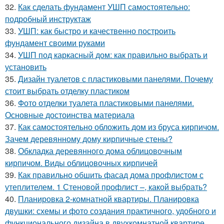
32.
Как сделать фундамент УШП самостоятельно:
подробный инструктаж
33.
УШП: как быстро и качественно построить
фундамент своими руками
34.
УШП под каркасный дом: как правильно выбрать и
установить
35.
Дизайн туалетов с пластиковыми панелями. Почему
стоит выбрать отделку пластиком
36.
Фото отделки туалета пластиковыми панелями.
Основные достоинства материала
37.
Как самостоятельно обложить дом из бруса кирпичом.
Зачем деревянному дому кирпичные стены?
38.
Обкладка деревянного дома облицовочным
кирпичом. Виды облицовочных кирпичей
39.
Как правильно обшить фасад дома профлистом с
утеплителем. 1 Стеновой профлист –, какой выбрать?
40.
Планировка 2-комнатной квартиры. Планировка
двушки: схемы и фото создания практичного, удобного и
функционального дизайна в двухкомнатной квартире