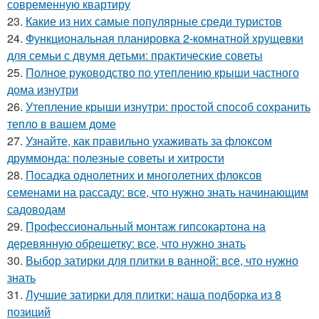
современную квартиру
23.
Какие из них самые популярные среди туристов
24.
Функциональная планировка 2-комнатной хрущевки
для семьи с двумя детьми: практические советы
25.
Полное руководство по утеплению крыши частного
дома изнутри
26.
Утепление крыши изнутри: простой способ сохранить
тепло в вашем доме
27.
Узнайте, как правильно ухаживать за флоксом
друммонда: полезные советы и хитрости
28.
Посадка однолетних и многолетних флоксов
семенами на рассаду: все, что нужно знать начинающим
садоводам
29.
Профессиональный монтаж гипсокартона на
деревянную обрешетку: все, что нужно знать
30.
Выбор затирки для плитки в ванной: все, что нужно
знать
31.
Лучшие затирки для плитки: наша подборка из 8
позиций