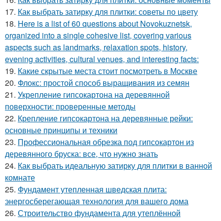
17.
Как выбрать затирку для плитки: советы по цвету
18.
Here is a list of 60 questions about Novokuznetsk,
organized into a single cohesive list, covering various
aspects such as landmarks, relaxation spots, history,
evening activities, cultural venues, and interesting facts:
19.
Какие скрытые места стоит посмотреть в Москве
20.
Флокс: простой способ выращивания из семян
21.
Укрепление гипсокартона на деревянной
поверхности: проверенные методы
22.
Крепление гипсокартона на деревянные рейки:
основные принципы и техники
23.
Профессиональная обрезка под гипсокартон из
деревянного бруска: все, что нужно знать
24.
Как выбрать идеальную затирку для плитки в ванной
комнате
25.
Фундамент утепленная шведская плита:
энергосберегающая технология для вашего дома
26.
Строительство фундамента для утеплённой