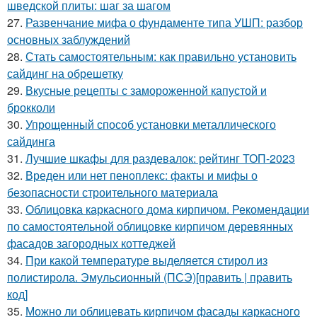
шведской плиты: шаг за шагом
27.
Развенчание мифа о фундаменте типа УШП: разбор
основных заблуждений
28.
Стать самостоятельным: как правильно установить
сайдинг на обрешетку
29.
Вкусные рецепты с замороженной капустой и
брокколи
30.
Упрощенный способ установки металлического
сайдинга
31.
Лучшие шкафы для раздевалок: рейтинг ТОП-2023
32.
Вреден или нет пеноплекс: факты и мифы о
безопасности строительного материала
33.
Облицовка каркасного дома кирпичом. Рекомендации
по самостоятельной облицовке кирпичом деревянных
фасадов загородных коттеджей
34.
При какой температуре выделяется стирол из
полистирола. Эмульсионный (ПСЭ)[править | править
код]
35.
Можно ли облицевать кирпичом фасады каркасного