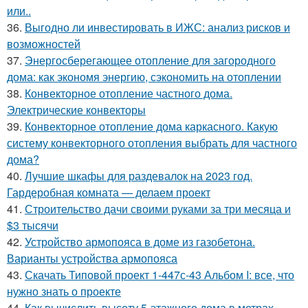
или..
36.
Выгодно ли инвестировать в ИЖС: анализ рисков и
возможностей
37.
Энергосберегающее отопление для загородного
дома: как экономя энергию, сэкономить на отоплении
38.
Конвекторное отопление частного дома.
Электрические конвекторы
39.
Конвекторное отопление дома каркасного. Какую
систему конвекторного отопления выбрать для частного
дома?
40.
Лучшие шкафы для раздевалок на 2023 год.
Гардеробная комната — делаем проект
41.
Строительство дачи своими руками за три месяца и
$3 тысячи
42.
Устройство армопояса в доме из газобетона.
Варианты устройства армопояса
43.
Скачать Типовой проект 1-447с-43 Альбом I: все, что
нужно знать о проекте
44.
Как вычислить высоту 5-этажного дома в метрах