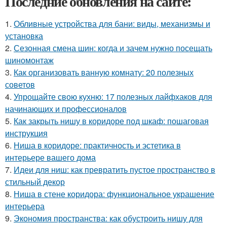
Последние обновления на сайте:
1.
Обливные устройства для бани: виды, механизмы и
установка
2.
Сезонная смена шин: когда и зачем нужно посещать
шиномонтаж
3.
Как организовать ванную комнату: 20 полезных
советов
4.
Упрощайте свою кухню: 17 полезных лайфхаков для
начинающих и профессионалов
5.
Как закрыть нишу в коридоре под шкаф: пошаговая
инструкция
6.
Ниша в коридоре: практичность и эстетика в
интерьере вашего дома
7.
Идеи для ниш: как превратить пустое пространство в
стильный декор
8.
Ниша в стене коридора: функциональное украшение
интерьера
9.
Экономия пространства: как обустроить нишу для