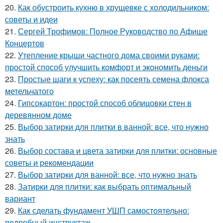
20.
Как обустроить кухню в хрущевке с холодильником:
советы и идеи
21.
Сергей Трофимов: Полное Руководство по Афише
Концертов
22.
Утепление крыши частного дома своими руками:
простой способ улучшить комфорт и экономить деньги
23.
Простые шаги к успеху: как посеять семена флокса
метельчатого
24.
Гипсокартон: простой способ облицовки стен в
деревянном доме
25.
Выбор затирки для плитки в ванной: все, что нужно
знать
26.
Выбор состава и цвета затирки для плитки: основные
советы и рекомендации
27.
Выбор затирки для ванной: все, что нужно знать
28.
Затирки для плитки: как выбрать оптимальный
вариант
29.
Как сделать фундамент УШП самостоятельно:
подробный инструктаж