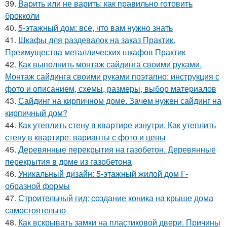
39.
Варить или не варить: как правильно готовить
брокколи
40.
5-этажный дом: все, что вам нужно знать
41.
Шкафы для раздевалок на заказ Практик.
Преимущества металлических шкафов Практик
42.
Как выполнить монтаж сайдинга своими руками.
Монтаж сайдинга своими руками поэтапно: инструкция с
фото и описанием, схемы, размеры, выбор материалов
43.
Сайдинг на кирпичном доме. Зачем нужен сайдинг на
кирпичный дом?
44.
Как утеплить стену в квартире изнутри. Как утеплить
стену в квартире: варианты с фото и цены
45.
Деревянные перекрытия на газобетон. Деревянные
перекрытия в доме из газобетона
46.
Уникальный дизайн: 5-этажный жилой дом Г-
образной формы
47.
Строительный гид: создание коника на крыше дома
самостоятельно
48.
Как вскрывать замки на пластиковой двери. Причины