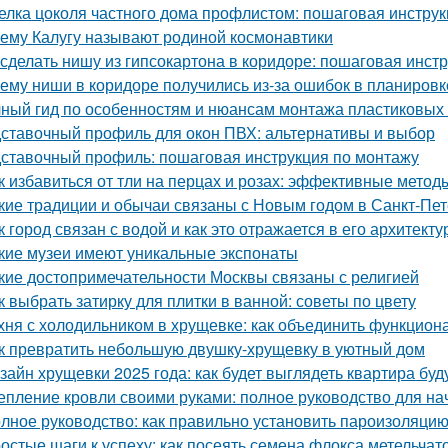
елка цоколя частного дома профлистом: пошаговая инстру
ему Калугу называют родиной космонавтики
 сделать нишу из гипсокартона в коридоре: пошаговая инст
ему ниши в коридоре получились из-за ошибок в планировк
ный гид по особенностям и нюансам монтажа пластиковых
ставочный профиль для окон ПВХ: альтернативы и выбор
ставочный профиль: пошаговая инструкция по монтажу
к избавиться от тли на перцах и розах: эффективные метод
кие традиции и обычаи связаны с Новым годом в Санкт-Пе
к город связан с водой и как это отражается в его архитекту
кие музеи имеют уникальные экспонаты
кие достопримечательности Москвы связаны с религией
к выбрать затирку для плитки в ванной: советы по цвету
хня с холодильником в хрущевке: как объединить функциона
к превратить небольшую двушку-хрущевку в уютный дом
зайн хрущевки 2025 года: как будет выглядеть квартира бу
епление кровли своими руками: полное руководство для н
лное руководство: как правильно установить пароизоляцию
остые шаги к успеху: как посеять семена флокса метельчат