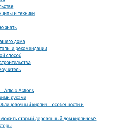
льстве
нципы и техники
но знать
и
вашего дома
тапы и рекомендации
ой способ
строительства
моучитель
 Article Actions
оими руками
Облицовочный кирпич – особенности и
обложить старый деревянный дом кирпичом?
кторы