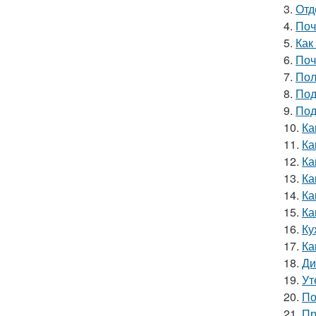
3.
Отд
4.
Поч
5.
Как
6.
Поч
7.
Пол
8.
Под
9.
Под
10.
Ка
11.
Ка
12.
Ка
13.
Ка
14.
Ка
15.
Ка
16.
Ку
17.
Ка
18.
Ди
19.
Ут
20.
По
21.
Пр