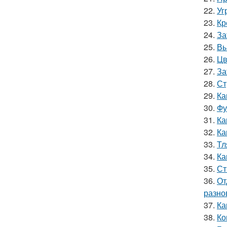
22.
Уг
23.
Кр
24.
За
25.
Вы
26.
Цв
27.
За
28.
Ст
29.
Ка
30.
Фу
31.
Ка
32.
Ка
33.
Тл
34.
Ка
35.
Ст
36.
От
разно
37.
Ка
38.
Ко