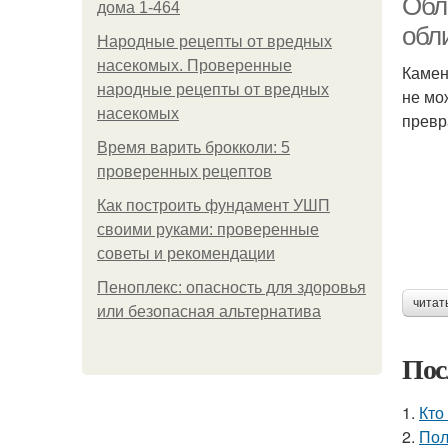
Обл
дома 1-464
обл
Народные рецепты от вредных
насекомых. Проверенные
Камен
народные рецепты от вредных
не мо
насекомых
превр
Время варить брокколи: 5
проверенных рецептов
Как построить фундамент УШП
своими руками: проверенные
советы и рекомендации
Пеноплекс: опасность для здоровья
читат
или безопасная альтернатива
Пос
1.
Кто
2.
Пол