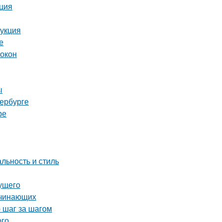
кция
рукция
е
 окон
ы
тербурге
ре
льность и стиль
дущего
ачинающих
 шаг за шагом
ого