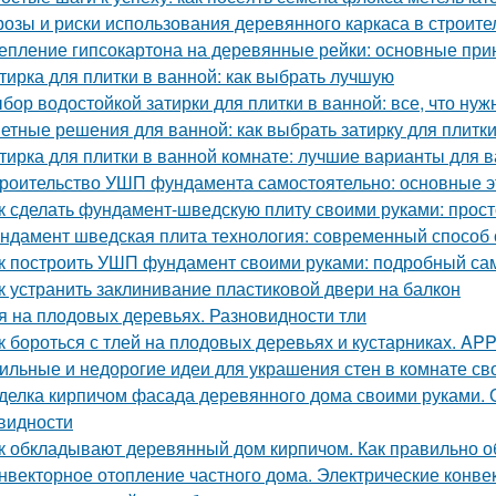
розы и риски использования деревянного каркаса в строите
епление гипсокартона на деревянные рейки: основные при
тирка для плитки в ванной: как выбрать лучшую
бор водостойкой затирки для плитки в ванной: все, что нуж
етные решения для ванной: как выбрать затирку для плитк
тирка для плитки в ванной комнате: лучшие варианты для 
роительство УШП фундамента самостоятельно: основные э
к сделать фундамент-шведскую плиту своими руками: прост
ндамент шведская плита технология: современный способ 
к построить УШП фундамент своими руками: подробный са
к устранить заклинивание пластиковой двери на балкон
я на плодовых деревьях. Разновидности тли
к бороться с тлей на плодовых деревьях и кустарниках. APP -
ильные и недорогие идеи для украшения стен в комнате св
делка кирпичом фасада деревянного дома своими руками. 
видности
к обкладывают деревянный дом кирпичом. Как правильно 
нвекторное отопление частного дома. Электрические конве