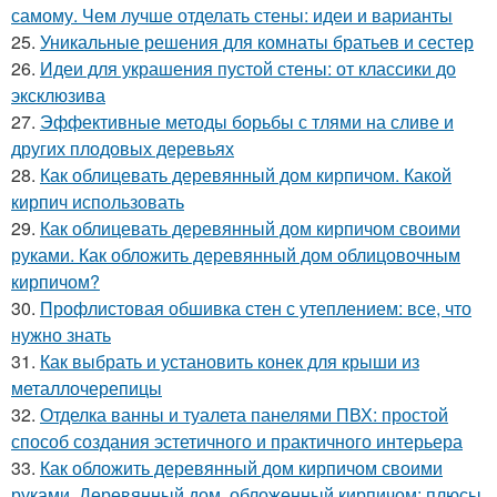
самому. Чем лучше отделать стены: идеи и варианты
25.
Уникальные решения для комнаты братьев и сестер
26.
Идеи для украшения пустой стены: от классики до
эксклюзива
27.
Эффективные методы борьбы с тлями на сливе и
других плодовых деревьях
28.
Как облицевать деревянный дом кирпичом. Какой
кирпич использовать
29.
Как облицевать деревянный дом кирпичом своими
руками. Как обложить деревянный дом облицовочным
кирпичом?
30.
Профлистовая обшивка стен с утеплением: все, что
нужно знать
31.
Как выбрать и установить конек для крыши из
металлочерепицы
32.
Отделка ванны и туалета панелями ПВХ: простой
способ создания эстетичного и практичного интерьера
33.
Как обложить деревянный дом кирпичом своими
руками. Деревянный дом, обложенный кирпичом: плюсы