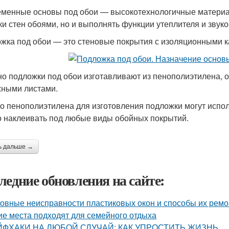
менные основы под обои — высокотехнологичные материал
ки стен обоями, но и выполнять функции утеплителя и звук
жка под обои — это стеновые покрытия с изоляционными к
о подложки под обои изготавливают из пенополиэтилена, о
ными листами.
о пенополиэтилена для изготовления подложки могут испо
 наклеивать под любые виды обойных покрытий.
ь дальше →
ледние обновления на сайте:
овные неисправности пластиковых окон и способы их ремо
ие места подходят для семейного отдыха
ЙФХАКИ НА ЛЮБОЙ СЛУЧАЙ: КАК УПРОСТИТЬ ЖИЗНЬ