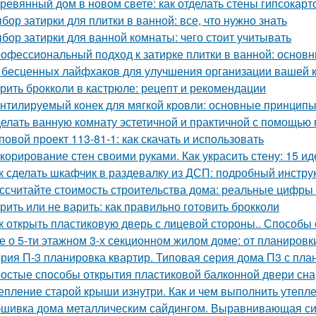
ревянный дом в новом свете: как отделать стены гипсокар
бор затирки для плитки в ванной: все, что нужно знать
бор затирки для ванной комнаты: чего стоит учитывать
офессиональный подход к затирке плитки в ванной: основ
 бесценных лайфхаков для улучшения организации вашей 
рить брокколи в кастрюле: рецепт и рекомендации
нтилируемый конек для мягкой кровли: основные принцип
елать ванную комнату эстетичной и практичной с помощью
повой проект 113-81-1: как скачать и использовать
корирование стен своими руками. Как украсить стену: 15 ид
к сделать шкафчик в раздевалку из ДСП: подробный инстру
ссчитайте стоимость строительства дома: реальные цифры
рить или не варить: как правильно готовить брокколи
к открыть пластиковую дверь с лицевой стороны.. Способы
е о 5-ти этажном 3-х секционном жилом доме: от планировк
рия П-3 планировка квартир. Типовая серия дома П3 с пла
остые способы открытия пластиковой балконной двери сн
епление старой крыши изнутри. Как и чем выполнить утепл
шивка дома металлическим сайдингом. Выравнивающая с