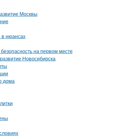
развитие Москвы
ение
 в нюансах
 безопасность на первом месте
 развитие Новосибирска
еты
ации
о дома
плитки
цены
условиях