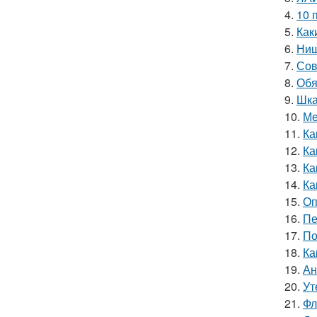
4.
10 
5.
Как
6.
Ниш
7.
Сов
8.
Обя
9.
Шка
10.
Ме
11.
Ка
12.
Ка
13.
Ка
14.
Ка
15.
Оп
16.
Пе
17.
По
18.
Ка
19.
Ан
20.
Ут
21.
Фл