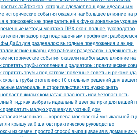
простых лайфхаков, которые сделают ваш дом идеальным
ие исторические события оказали наибольшее влияние на 
а в прихожей: как превратить её в функциональное украш
ременные методы монтажа ПВХ окон: полное руководство
зателен ли зазор под подставочным профилем: разберемся
фы Дабл для раздевалок: выгодные предложения и акции
таллические шкафы для рабочих раздевалок: надежность и
кие исторические события оказали наибольшее влияние на
к спрятать трубы отопления и радиаторы: практические сов
к спрятать трубы под катлом: полезные советы и рекоменд
к скрыть трубы отопления: 10 стильных решений для вашег
асные материалы в строительстве: что нужно знать
нопласт в жилых комнатах: опасность или безопасность
лный гид: как выбрать идеальный цвет затирки для вашей 
к превратить малую хрущевку в уютный дом
астасия Высоцкая — королева московской музыкальной с
епли крышу за 6 шагов: практическое руководство
оксы из семян: простой способ выращивания в домашних 