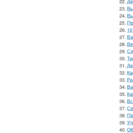
22.
Де
23.
Вы
24.
Вы
25.
Пр
26.
10
27.
Ва
28.
Ве
29.
Сд
30.
Ти
31.
Де
32.
Ка
33.
Ра
34.
Ва
35.
Ка
36.
Вс
37.
Се
38.
Пр
39.
Ут
40.
Об