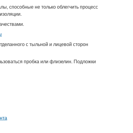
ы, способные не только облегчить процесс
оизоляции.
ачествами.
тделанного с тыльной и лицевой сторон
льзоваться пробка или флизелин. Подложки
нта