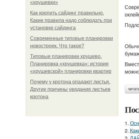
«хрущевки»
Совре
Как крепить сайдинг правильно.
оклей
Какие правила надо соблюдать при
Подло
установке сайдинга
Современные типовые планировки
Обычн
новостроек. Что такое?
бумаж
Типовые планировки хрущево.
Вмест
Планировка «хрущевка»: история
можно
«хрущевской» планировки квартир
Почему у кротона опадают листья.
Другие причины увядания листьев
читат
кротона
Пос
1.
Осн
2.
Как
3.
ЛА