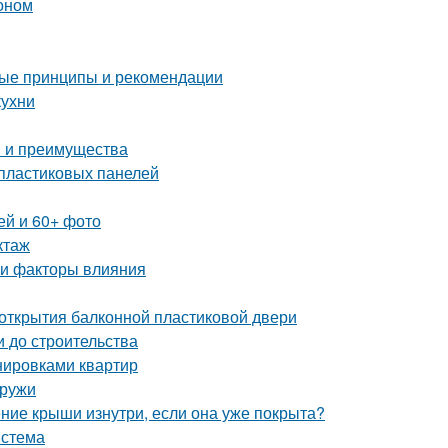
тоном
ные принципы и рекомендации
кухни
ы и преимущества
 пластиковых панелей
ей и 60+ фото
ктаж
 и факторы влияния
 открытия балконной пластиковой двери
и до строительства
нировками квартир
аружи
ение крыши изнутри, если она уже покрыта?
истема